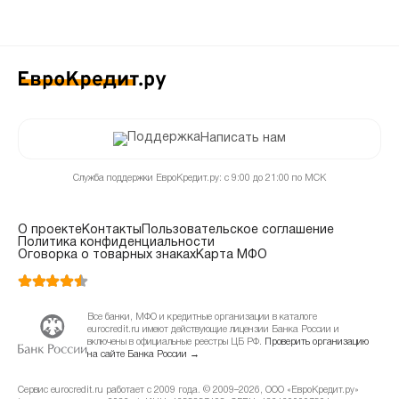
Написать нам
Служба поддержки ЕвроКредит.ру: с 9:00 до 21:00 по МСК
О проекте
Контакты
Пользовательское соглашение
Политика конфиденциальности
Оговорка о товарных знаках
Карта МФО
Все банки, МФО и кредитные организации в каталоге
eurocredit.ru имеют действующие лицензии Банка России и
включены в официальные реестры ЦБ РФ.
Проверить организацию
на сайте Банка России →
Сервис eurocredit.ru работает с 2009 года. © 2009–2026, ООО «ЕвроКредит.ру»