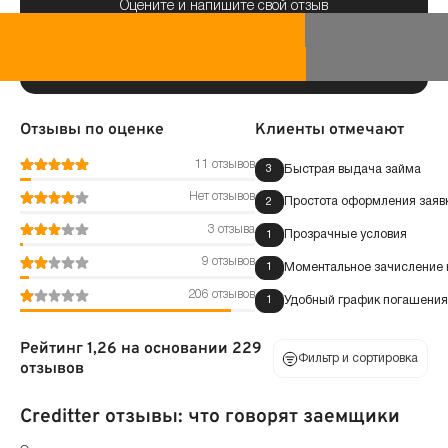
Оцените и напишите свой отзыв
Отзывы по оценке
Клиенты отмечают
11 отзывов
Быстрая выдача займа
3
Нет отзывов
Простота оформления заяв
2
3 отзыва
Прозрачные условия
1
9 отзывов
Моментальное зачисление н
1
206 отзывов
Удобный график погашения
1
Рейтинг 1,26 на основании 229
Фильтр и сортировка
отзывов
Creditter отзывы: что говорят заемщики
По оценке