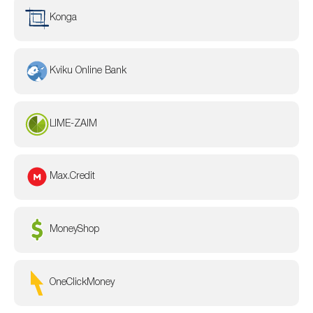
Konga
Kviku Online Bank
LIME-ZAIM
Max.Credit
MoneyShop
OneClickMoney