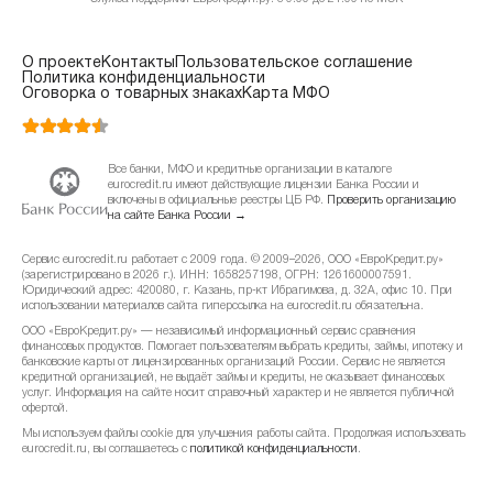
О проекте
Контакты
Пользовательское соглашение
Политика конфиденциальности
Оговорка о товарных знаках
Карта МФО
Все банки, МФО и кредитные организации в каталоге
eurocredit.ru имеют действующие лицензии Банка России и
включены в официальные реестры ЦБ РФ.
Проверить организацию
на сайте Банка России →
Сервис eurocredit.ru работает с 2009 года. © 2009–2026, ООО «ЕвроКредит.ру»
(зарегистрировано в 2026 г.). ИНН: 1658257198, ОГРН: 1261600007591.
Юридический адрес: 420080, г. Казань, пр-кт Ибрагимова, д. 32А, офис 10. При
использовании материалов сайта гиперссылка на eurocredit.ru обязательна.
ООО «ЕвроКредит.ру» — независимый информационный сервис сравнения
финансовых продуктов. Помогает пользователям выбрать кредиты, займы, ипотеку и
банковские карты от лицензированных организаций России. Сервис не является
кредитной организацией, не выдаёт займы и кредиты, не оказывает финансовых
услуг. Информация на сайте носит справочный характер и не является публичной
офертой.
Мы используем файлы cookie для улучшения работы сайта. Продолжая использовать
eurocredit.ru, вы соглашаетесь с
политикой конфиденциальности
.