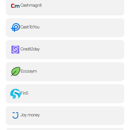
Cashmagnit
CashToYou
Credit2day
Ecozaym
Fin5
Joy money