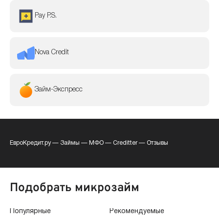
Pay P.S.
Nova Credit
Займ-Экспресс
ЕвроКредит.ру
—
Займы
—
МФО
—
Creditter
—
Отзывы
Подобрать микрозайм
Популярные
Рекомендуемые
По