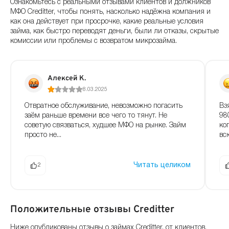
Ознакомьтесь с реальными отзывами клиентов и должников
МФО Creditter, чтобы понять, насколько надёжна компания и
как она действует при просрочке, какие реальные условия
займа, как быстро переводят деньги, были ли отказы, скрытые
комиссии или проблемы с возвратом микрозайма.
Алексей К.
8.03.2025
Отвратное обслуживание, невозможно погасить
Вз
заём раньше времени все чего то тянут. Не
98
советую связваться, худшее МФО на рынке. Займ
ко
просто не...
всю
Читать целиком
2
Положительные отзывы Creditter
Ниже опубликованы отзывы о займах Creditter, от клиентов,