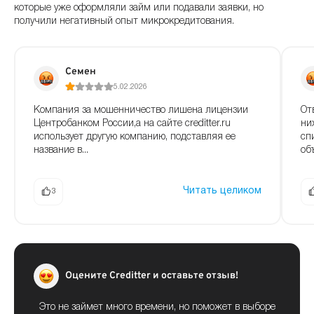
которые уже оформляли займ или подавали заявки, но
получили негативный опыт микрокредитования.
Семен
5.02.2026
Компания за мошенничество лишена лицензии
От
Центробанком России,а на сайте creditter.ru
ни
использует другую компанию, подставляя ее
сп
название в...
объ
Читать целиком
3
Оцените Creditter и оставьте отзыв!
Это не займет много времени, но поможет в выборе