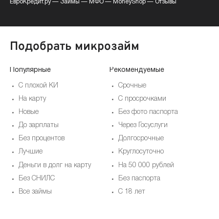
ЕвроКредит.ру
—
Займы
—
МФО
—
MoneyShop
—
Отзывы
Подобрать микрозайм
Популярные
Рекомендуемые
По
С плохой КИ
Срочные
На карту
С просрочками
Новые
Без фото паспорта
До зарплаты
Через Госуслуги
Без процентов
Долгосрочные
Лучшие
Круглосуточно
Деньги в долг на карту
На 50 000 рублей
Без СНИЛС
Без паспорта
Все займы
С 18 лет