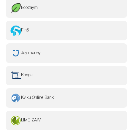
Ecozaym
Fin5
Joy money
Konga
Kviku Online Bank
LIME-ZAIM