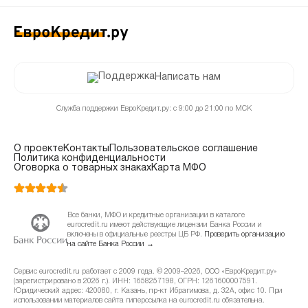
Написать нам
Служба поддержки ЕвроКредит.ру: с 9:00 до 21:00 по МСК
О проекте
Контакты
Пользовательское соглашение
Политика конфиденциальности
Оговорка о товарных знаках
Карта МФО
Все банки, МФО и кредитные организации в каталоге
eurocredit.ru имеют действующие лицензии Банка России и
включены в официальные реестры ЦБ РФ.
Проверить организацию
на сайте Банка России →
Сервис eurocredit.ru работает с 2009 года. © 2009–2026, ООО «ЕвроКредит.ру»
(зарегистрировано в 2026 г.). ИНН: 1658257198, ОГРН: 1261600007591.
Юридический адрес: 420080, г. Казань, пр-кт Ибрагимова, д. 32А, офис 10. При
использовании материалов сайта гиперссылка на eurocredit.ru обязательна.