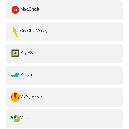
Max.Credit
OneClickMoney
Pay P.S.
Platiza
VIVA Деньги
Vivus