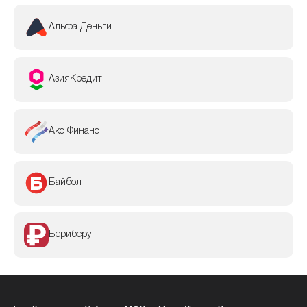
Альфа Деньги
АзияКредит
Акс Финанс
Байбол
Бериберу