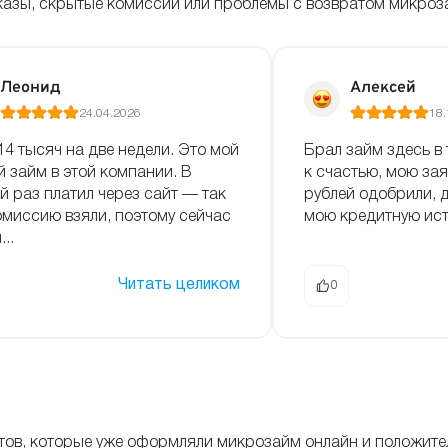
отказы, скрытые комиссии или проблемы с возвратом микроз
Леонид
Алексей
24.04.2026
18.
14 тысяч на две недели. Это мой
Брал займ здесь в 
й займ в этой компании. В
к счастью, мою зая
й раз платил через сайт — так
рублей одобрили, 
омиссию взяли, поэтому сейчас
мою кредитную ист
..
Читать целиком
0
нтов, которые уже оформляли микрозайм онлайн и положит