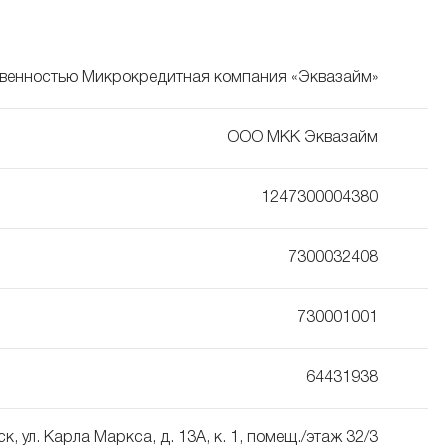
твенностью Микрокредитная компания «Эквазайм»
ООО МКК Эквазайм
1247300004380
7300032408
730001001
64431938
ск, ул. Карла Маркса, д. 13А, к. 1, помещ./этаж 32/3