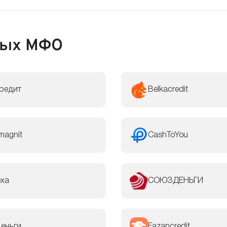
ных МФО
редит
Belkacredit
magnit
CashToYou
exa
СОЮЗДЕНЬГИ
еньги
Fazancredit