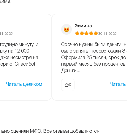
айма.
Эсмина
11.2025
30.11.2025
трудную минуту, и,
Срочно нужны были деньги, не у
вку на 12 000
было занять, посоветовали Экв
даже несмотря на
Оформила 25 тысяч, срок до 30
орию. Спасибо!
первый месяц без процентов.
Деньги...
Читать целиком
Читать ц
0
ельно оценили МФО. Все отзывы добавляются