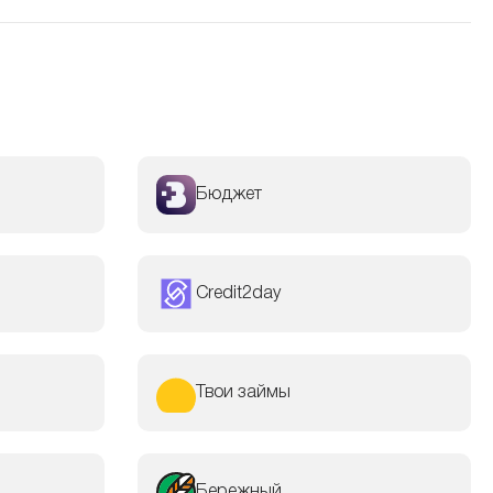
Бюджет
Credit2day
Твои займы
Бережный