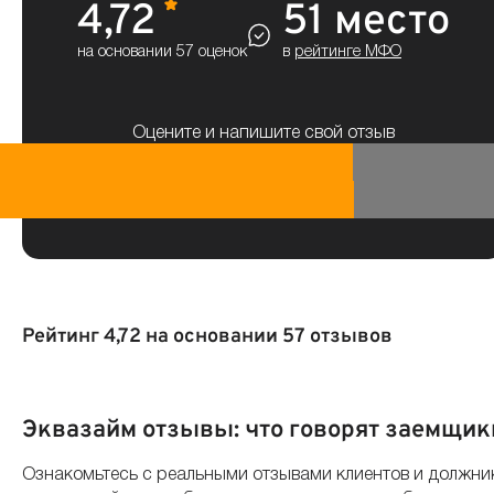
4,72
51 место
на основании 57 оценок
в
рейтинге МФО
Оцените и напишите свой отзыв
Рейтинг 4,72 на основании 57 отзывов
По дате
По полезности
По оценке
Эквазайм отзывы: что говорят заемщик
Ознакомьтесь с реальными отзывами клиентов и должник