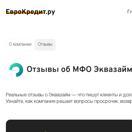
Г
ймы на карту
Займы без проверок
Виртуальные креди
Накоп
О компании
Отзывы
спресс займы
Займы без процентов
Лучшие кредитные
Вклад
Отзывы об МФО Эквазай
ймы без отказа
Мгновенные займы
Кредитные карты с
Вклад
ймы с плохой КИ
Лучшие займы
Кредитные карты б
С еже
Реальные отзывы о Эквазайм — что пишут клиенты и дол
Узнайте, как компания решает вопросы просрочек, возв
вые займы
Долгосрочные займы
Беспроцентные кр
Вклад
ймы до зарплаты
Круглосуточные займы
Кредитные карты с
Вклад