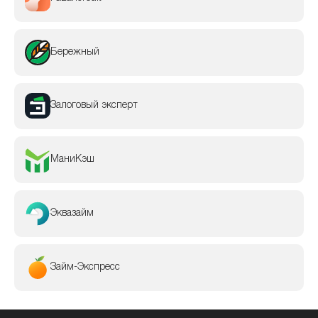
Бережный
Залоговый эксперт
МаниКэш
Эквазайм
Займ-Экспресс