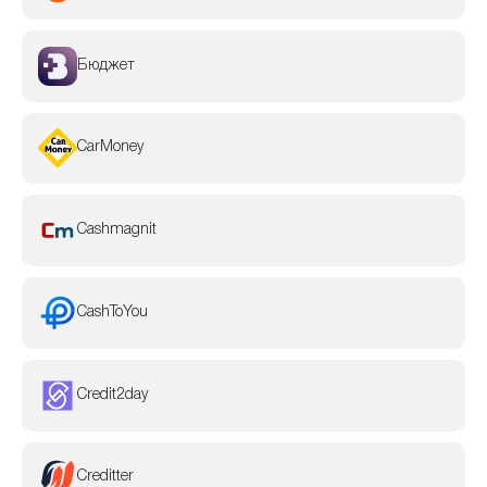
Бюджет
CarMoney
Cashmagnit
CashToYou
Credit2day
Creditter