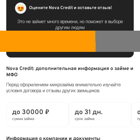
Оцените Nova Credit и оставьте отзыв!
Это не займет много времени, но поможет в выборе
другим людям
Nova Credit: дополнительная информация о займе и
МФО
Перед оформлением микрозайма внимательно изучайте
условия договора и отзывы других заемщиков.
до 30000 ₽
до 31 дн.
сумма займа
срок займа
п
Информация о компании и документы