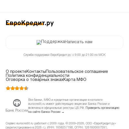
Написать нам
Служба поддержки ЕвроКредит.ру: с 9:00 до 21:00 по МСК
О проекте
Контакты
Пользовательское соглашение
Политика конфиденциальности
Оговорка о товарных знаках
Карта МФО
Все банки, МФО и кредитные организации в каталоге
eurocredit.ru имеют действующие лицензии Банка России и
включены в официальные реестры ЦБ РФ.
Проверить организацию
на сайте Банка России →
Сервис eurocredit.ru работает с 2009 года. © 2009–2026, ООО «ЕвроКредит.ру»
(зарегистрировано в 2026 г.). ИНН: 1658257198, ОГРН: 1261600007591.