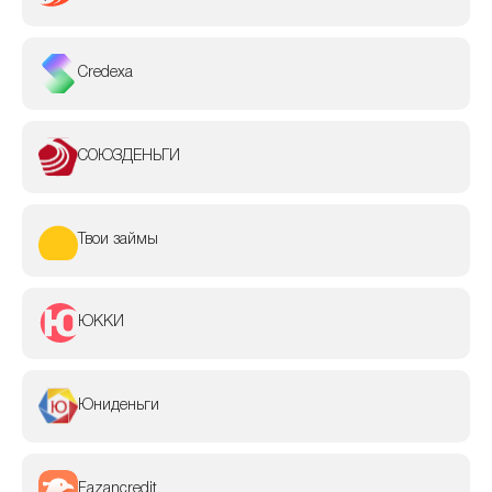
Credexa
СОЮЗДЕНЬГИ
Твои займы
ЮККИ
Юниденьги
Fazancredit