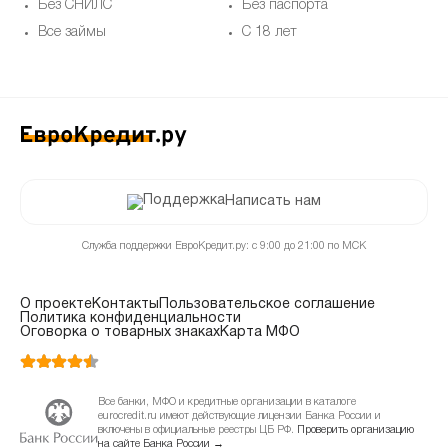
Без СНИЛС
Без паспорта
Все займы
С 18 лет
Написать нам
Служба поддержки ЕвроКредит.ру: с 9:00 до 21:00 по МСК
О проекте
Контакты
Пользовательское соглашение
Политика конфиденциальности
Оговорка о товарных знаках
Карта МФО
Все банки, МФО и кредитные организации в каталоге
eurocredit.ru имеют действующие лицензии Банка России и
включены в официальные реестры ЦБ РФ.
Проверить организацию
на сайте Банка России →