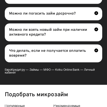
Можно ли погасить займ досрочно?
Можно ли взять новый займ при наличии
активного кредита?
Что делать, если не получается оплатить
вовремя?
ЕвроКредит.ру
—
Займы
—
МФО
—
Kviku Online Bank
—
Личный
кабинет
Подобрать микрозайм
Популярные
Рекомендуемые
По