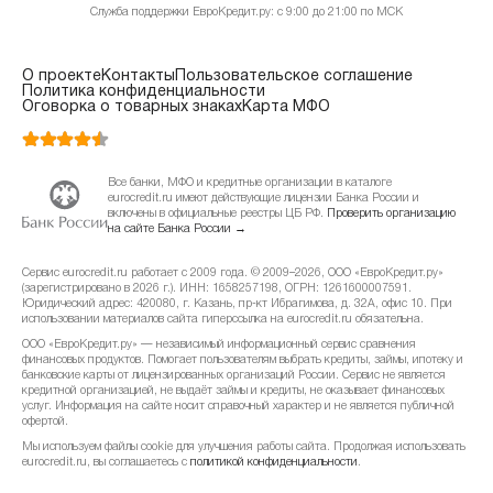
Служба поддержки ЕвроКредит.ру: с 9:00 до 21:00 по МСК
О проекте
Контакты
Пользовательское соглашение
Политика конфиденциальности
Оговорка о товарных знаках
Карта МФО
Все банки, МФО и кредитные организации в каталоге
eurocredit.ru имеют действующие лицензии Банка России и
включены в официальные реестры ЦБ РФ.
Проверить организацию
на сайте Банка России →
Сервис eurocredit.ru работает с 2009 года. © 2009–2026, ООО «ЕвроКредит.ру»
(зарегистрировано в 2026 г.). ИНН: 1658257198, ОГРН: 1261600007591.
Юридический адрес: 420080, г. Казань, пр-кт Ибрагимова, д. 32А, офис 10. При
использовании материалов сайта гиперссылка на eurocredit.ru обязательна.
ООО «ЕвроКредит.ру» — независимый информационный сервис сравнения
финансовых продуктов. Помогает пользователям выбрать кредиты, займы, ипотеку и
банковские карты от лицензированных организаций России. Сервис не является
кредитной организацией, не выдаёт займы и кредиты, не оказывает финансовых
услуг. Информация на сайте носит справочный характер и не является публичной
офертой.
Мы используем файлы cookie для улучшения работы сайта. Продолжая использовать
eurocredit.ru, вы соглашаетесь с
политикой конфиденциальности
.