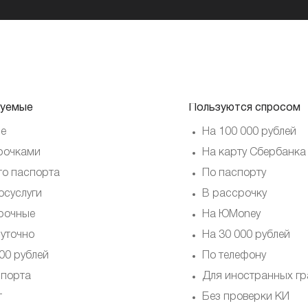
уемые
Пользуются спросом
е
На 100 000 рублей
рочками
На карту Сбербанка
то паспорта
По паспорту
осуслуги
В рассрочку
рочные
На ЮMoney
суточно
На 30 000 рублей
00 рублей
По телефону
спорта
Для иностранных г
т
Без проверки КИ