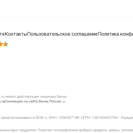
те
Контакты
Пользовательское соглашение
Политика конф
it.ru имеют действующие лицензии Банка
 организацию на сайте Банка России →
у» (зарегистрировано в 2026 г.). ИНН: 1658257198, ОГРН: 1261600007591. Юридиче
ансовых продуктов. Помогает пользователям выбрать кредиты, займы, ипотеку 