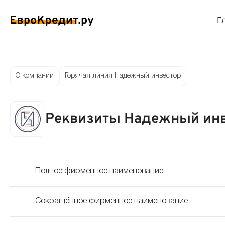
Г
ймы на карту
Займы без проверок
Виртуальные креди
Накоп
О компании
Горячая линия Надежный инвестор
спресс займы
Займы без процентов
Лучшие кредитные
Вклад
Реквизиты Надежный инв
ймы без отказа
Мгновенные займы
Кредитные карты с
Вклад
ймы с плохой КИ
Лучшие займы
Кредитные карты б
С еже
Полное фирменное наименование
вые займы
Долгосрочные займы
Беспроцентные кр
Вклад
Сокращённое фирменное наименование
ймы до зарплаты
Круглосуточные займы
Кредитные карты с
Вклад