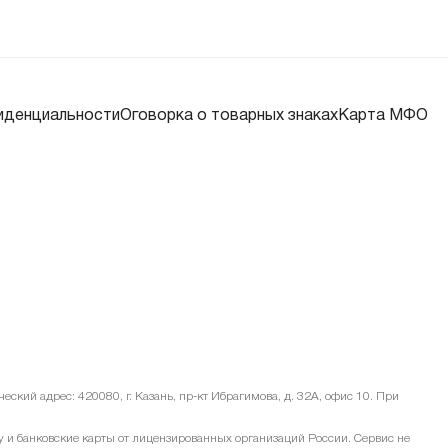
иденциальности
Оговорка о товарных знаках
Карта МФО
ский адрес: 420080, г. Казань, пр-кт Ибрагимова, д. 32А, офис 10. При
и банковские карты от лицензированных организаций России. Сервис не