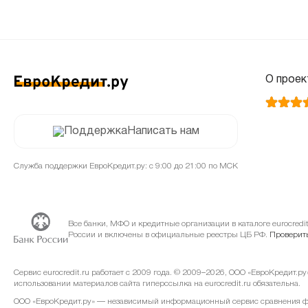
О проек
Написать нам
Служба поддержки ЕвроКредит.ру: с 9:00 до 21:00 по МСК
Все банки, МФО и кредитные организации в каталоге eurocred
России и включены в официальные реестры ЦБ РФ.
Проверить
Сервис eurocredit.ru работает с 2009 года. © 2009–2026, ООО «ЕвроКредит.р
использовании материалов сайта гиперссылка на eurocredit.ru обязательна.
ООО «ЕвроКредит.ру» — независимый информационный сервис сравнения фин