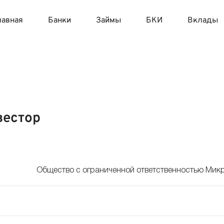
лавная
Банки
Займы
БКИ
Вклады
Список МФО
Все
НБКИ
Потребительская корзина
Сравнение всех БКИ России
тные карты
ительные счета
Кредитные
Вклады
Список всех микрофинансовых организаций с
Алф
ОКБ
Индекс борща
Кредитный рейтинг
действующей лицензией ЦБ РФ
 карты
ы с капитализацией
Кредитные 
Пенси
Скоринг
Индекс винегрета
Как узнать КИ
Рейтинг МФО
естор
Спектрум
Индекс окрошки
Исправить ошибки в КИ
Народный рейтинг МФО, составленный на основе
о снятием наличных без процентов
ы с частичным снятием
Кредитные 
Попол
множества отзывов
Кредитинфо
Индекс оливье
Самозапрет на кредиты
ез отказа
дневным начислением процентов
Кредитные
ТБКИ
Индекс селедки под шубой
Общество с ограниченной ответственностью М
едитные карты
ы с ежемесячной выплатой процентов
Кредитные
 плохой кредитной историей
ы на три месяца