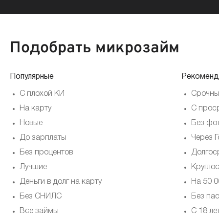
Подобрать микрозайм
Популярные
Рекоменд
С плохой КИ
Срочны
На карту
С прос
Новые
Без фо
До зарплаты
Через Г
Без процентов
Долгос
Лучшие
Кругло
Деньги в долг на карту
На 50 0
Без СНИЛС
Без па
Все займы
С 18 ле