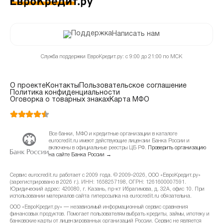
Написать нам
Служба поддержки ЕвроКредит.ру: с 9:00 до 21:00 по МСК
О проекте
Контакты
Пользовательское соглашение
Политика конфиденциальности
Оговорка о товарных знаках
Карта МФО
Все банки, МФО и кредитные организации в каталоге
eurocredit.ru имеют действующие лицензии Банка России и
включены в официальные реестры ЦБ РФ.
Проверить организацию
на сайте Банка России →
Сервис eurocredit.ru работает с 2009 года. © 2009–2026, ООО «ЕвроКредит.ру»
(зарегистрировано в 2026 г.). ИНН: 1658257198, ОГРН: 1261600007591.
Юридический адрес: 420080, г. Казань, пр-кт Ибрагимова, д. 32А, офис 10. При
использовании материалов сайта гиперссылка на eurocredit.ru обязательна.
ООО «ЕвроКредит.ру» — независимый информационный сервис сравнения
финансовых продуктов. Помогает пользователям выбрать кредиты, займы, ипотеку и
банковские карты от лицензированных организаций России. Сервис не является