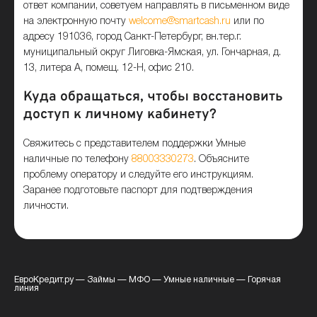
ответ компании, советуем направлять в письменном виде
на электронную почту
welcome@smartcash.ru
или по
адресу 191036, город Санкт-Петербург, вн.тер.г.
муниципальный округ Лиговка-Ямская, ул. Гончарная, д.
13, литера А, помещ. 12-Н, офис 210.
Куда обращаться, чтобы восстановить
доступ к личному кабинету?
Свяжитесь с представителем поддержки Умные
наличные по телефону
88003330273
. Объясните
проблему оператору и следуйте его инструкциям.
Заранее подготовьте паспорт для подтверждения
личности.
ЕвроКредит.ру
—
Займы
—
МФО
—
Умные наличные
—
Горячая
линия