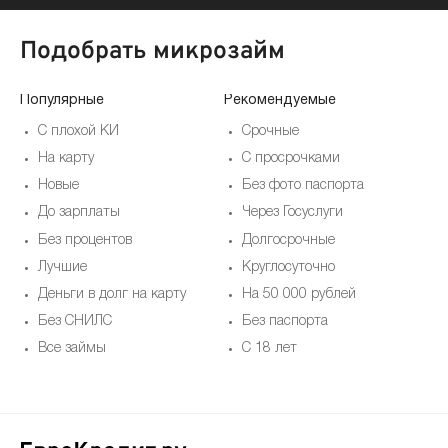
Подобрать микрозайм
Популярные
Рекомендуемые
По
С плохой КИ
Срочные
На карту
С просрочками
Новые
Без фото паспорта
До зарплаты
Через Госуслуги
Без процентов
Долгосрочные
Лучшие
Круглосуточно
Деньги в долг на карту
На 50 000 рублей
Без СНИЛС
Без паспорта
Все займы
С 18 лет