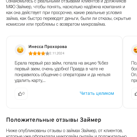
Ознакомьтесь с реальными отзывами клиентов и должников
МФО Займер, чтобы понять, насколько надёжна компания и
как она действует при просрочке, какие реальные условия
займа, как быстро переводят деньги, были ли отказы, скрытые
комиссии или проблемы с возвратом микрозайма.
Инесса Прохорова
2.11.2024
Брала первый раз займ, попала на акцию %без
По
первый заем, очень удобно! Правда в чате не
бо
понравилось общение с операторам и да нельзя
Оп
удалить карту,...
пр
Читать целиком
0
Положительные отзывы Займер
Ниже опубликованы отзывы о займах Займер, от клиентов,
которые уже оформляли микрозайм онлайн и положительно