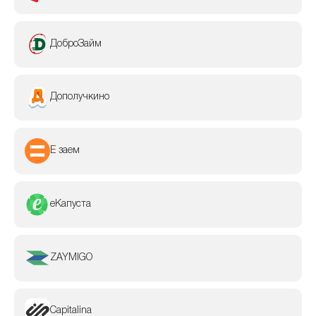
ДоброЗайм
Дополучкино
Е заем
еКапуста
ZAYMIGO
Capitalina