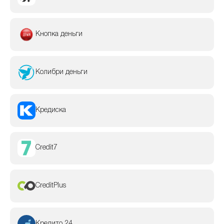
Кнопка деньги
Колибри деньги
Кредиска
Credit7
CreditPlus
Кредито 24