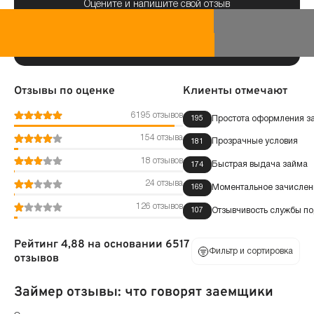
Оцените и напишите свой отзыв
Отзывы по оценке
Клиенты отмечают
6195 отзывов
Простота оформления з
195
154 отзыва
Прозрачные условия
181
18 отзывов
Быстрая выдача займа
174
24 отзыва
Моментальное зачислени
169
126 отзывов
Отзывчивость службы п
107
Рейтинг 4,88 на основании 6517
Фильтр и сортировка
отзывов
Займер отзывы: что говорят заемщики
По оценке