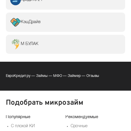
КэшДрайв
М БУЛАК
ЕвроКредит.ру
—
Займы
—
МФО
—
Займер
—
Отзывы
Подобрать микрозайм
Популярные
Рекомендуемые
По
С плохой КИ
Срочные