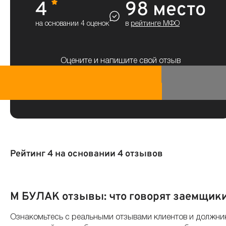
4
98 место
на основании 4 оценок
в
рейтинге МФО
Оцените и напишите свой отзыв
Рейтинг 4 на основании 4 отзывов
По дате
По полезности
По оценке
М БУЛАК отзывы: что говорят заемщик
Ознакомьтесь с реальными отзывами клиентов и должник