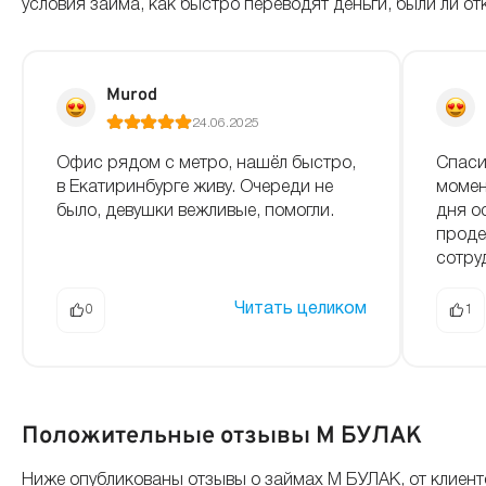
условия займа, как быстро переводят деньги, были ли 
Murod
24.06.2025
Офис рядом с метро, нашёл быстро,
Спаси
в Екатиринбурге живу. Очереди не
момен
было, девушки вежливые, помогли.
дня о
проде
сотру
Читать целиком
0
1
Положительные отзывы М БУЛАК
Ниже опубликованы отзывы о займах М БУЛАК, от клиен