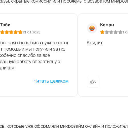
отказы, скрытые комиссии или проблемы с возвратом микроз
Таби
Комрн
21.01.2025
1.0
бо, нам очень была нужна в этот
Кридит
т помощь и мы получили за пол
собенно спасибо за все
ланную работу оперативную
дникам
Читать целиком
0
тов, которые уже оформляли микрозайм онлайн и положите