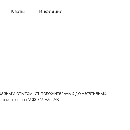
Карты
Инфляция
 продукты
 карты 120 дней без процентов
 на месяц
авитный список продуктов с динамикой цен
карты с 18 лет
онные вклады
карты с доставкой на дом
няемые вклады
 карты с моментальным решением
разным опытом: от положительных до негативных.
 свой отзыв о МФО М БУЛАК.
 карты без посещения банка