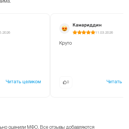
айма.
Камариддин
5.2026
11.03.2026
Круто
Читать целиком
Читать ц
0
льно оценили МФО. Все отзывы добавляются