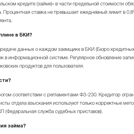
ьском кредите (займе)» в части предельной стоимости обя
. Процентная ставка не превышает ежедневный лимит в 0,
ента.
плине в БКИ?
редаче данных о каждом заемщике в БКИ (Бюро кредитных
чек в информационной системе. Регулярное обновление зап
ковских продуктов для пользователя.
сти?
огом соответствии с регламентами ФЗ-230. Кредитор огран
сты отдела взыскания используют только корректные мето
П (Федеральная служба судебных приставов).
ния займа?