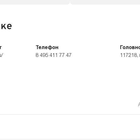
нке
т
Телефон
Головн
u/
8 495 411 77 47
117218, 