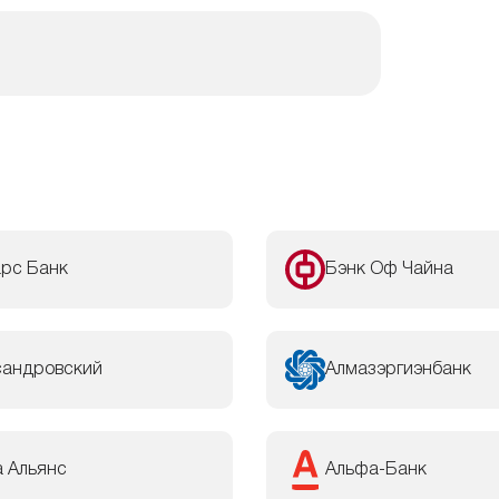
арс Банк
Бэнк Оф Чайна
сандровский
Алмазэргиэнбанк
а Альянс
Альфа-Банк