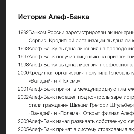
История Алеф-Банка
1992
Банком России зарегистрирован акционерны
Сервис. Кредитной организации выдана лиц
1993
Алеф-Банку выдана лицензия на проведение
1997
Алеф-Банк получил лицензию на привлечени
1998
Алеф-Банку выдана лицензия профессиональ
2000
Кредитная организация получила Генеральн
«Ванадий» и «Полема».
2001
Алеф-Банк принят в международную платежну
2002
Алеф-Банк перешел под контроль зарегист
стали гражданин Швеции Грегори Штульбер
«Ванадий» и «Полема». Открыт филиал Алеф
2003
Алеф-Банк начал развивать собственную се
2005
Алеф-Банк принят в систему страхования в