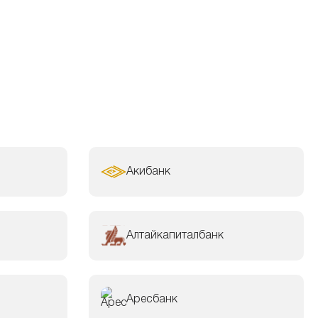
Акибанк
Алтайкапиталбанк
Аресбанк