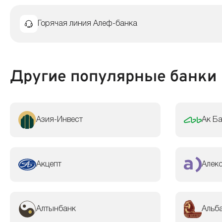
Горячая линия Алеф-банка
Другие популярные банки
Азия-Инвест
Ак Б
Акцепт
Алек
Алтынбанк
Альб