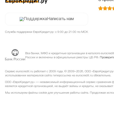
О проек
Написать нам
Служба поддержки ЕвроКредит.ру: с 9:00 до 21:00 по МСК
Все банки, МФО и кредитные организации в каталоге eurocred
России и включены в официальные реестры ЦБ РФ.
Проверить
Сервис eurocredit.ru работает с 2009 года. © 2009–2026, ООО «ЕвроКредит.р
использовании материалов сайта гиперссылка на eurocredit.ru обязательна.
ООО «ЕвроКредит.ру» — независимый информационный сервис сравнения фин
является кредитной организацией, не выдаёт займы и кредиты, не оказывает
Мы используем файлы cookie для улучшения работы сайта. Продолжая использ