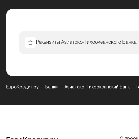
Реквизиты Азиатско-Тихоокеанского Банка
ЕвроКредит.ру
—
Банки
—
Азиатско-Тихоокеанский Банк
—
Г