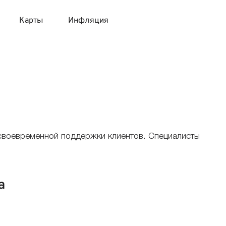
Карты
Инфляция
 продукты
 карты 120 дней без процентов
 на месяц
авитный список продуктов с динамикой цен
карты с 18 лет
онные вклады
карты с доставкой на дом
няемые вклады
 своевременной поддержки клиентов. Специалисты
 карты с моментальным решением
а
 карты без посещения банка