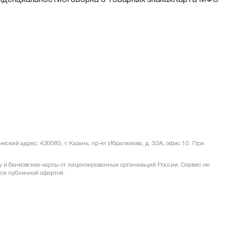
иденциальности
Оговорка о товарных знаках
Карта МФО
ский адрес: 420080, г. Казань, пр-кт Ибрагимова, д. 32А, офис 10. При
и банковские карты от лицензированных организаций России. Сервис не
тся публичной офертой.