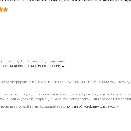
те
Контакты
Пользовательское соглашение
Политика конф
it.ru имеют действующие лицензии Банка
 организацию на сайте Банка России →
у» (зарегистрировано в 2026 г.). ИНН: 1658257198, ОГРН: 1261600007591. Юридиче
ансовых продуктов. Помогает пользователям выбрать кредиты, займы, ипотеку 
 финансовых услуг. Информация на сайте носит справочный характер и не являе
овать eurocredit.ru, вы соглашаетесь с
политикой конфиденциальности
.