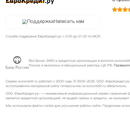
О проек
Написать нам
Служба поддержки ЕвроКредит.ру: с 9:00 до 21:00 по МСК
Все банки, МФО и кредитные организации в каталоге eurocred
России и включены в официальные реестры ЦБ РФ.
Проверить
Сервис eurocredit.ru работает с 2009 года. © 2009–2026, ООО «ЕвроКредит.р
использовании материалов сайта гиперссылка на eurocredit.ru обязательна.
ООО «ЕвроКредит.ру» — независимый информационный сервис сравнения фин
является кредитной организацией, не выдаёт займы и кредиты, не оказывает
Мы используем файлы cookie для улучшения работы сайта. Продолжая использ