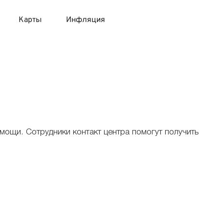
Карты
Инфляция
 продукты
 карты 120 дней без процентов
 на месяц
авитный список продуктов с динамикой цен
карты с 18 лет
онные вклады
карты с доставкой на дом
няемые вклады
мощи. Сотрудники контакт центра помогут получить
 карты с моментальным решением
 карты без посещения банка