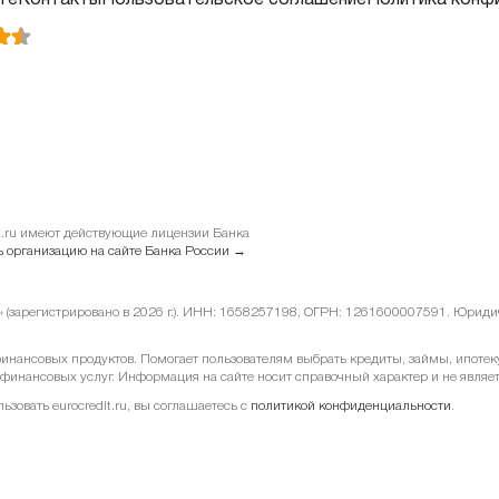
те
Контакты
Пользовательское соглашение
Политика конф
it.ru имеют действующие лицензии Банка
 организацию на сайте Банка России →
у» (зарегистрировано в 2026 г.). ИНН: 1658257198, ОГРН: 1261600007591. Юридиче
ансовых продуктов. Помогает пользователям выбрать кредиты, займы, ипотеку 
 финансовых услуг. Информация на сайте носит справочный характер и не являе
овать eurocredit.ru, вы соглашаетесь с
политикой конфиденциальности
.