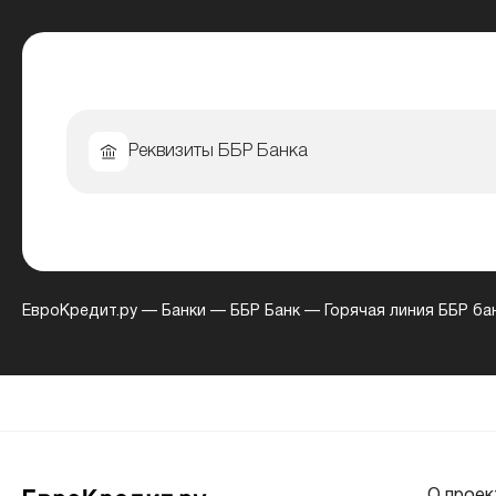
Реквизиты ББР Банка
ЕвроКредит.ру
—
Банки
—
ББР Банк
—
Горячая линия ББР ба