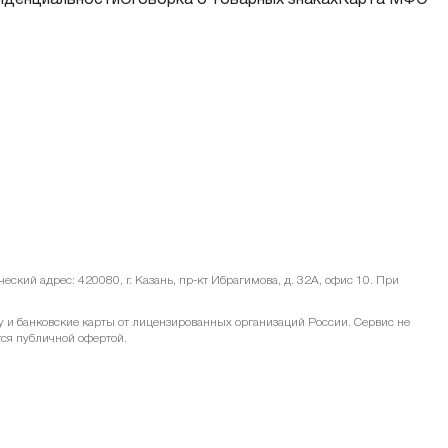
иденциальности
Оговорка о товарных знаках
Карта МФО
ский адрес: 420080, г. Казань, пр-кт Ибрагимова, д. 32А, офис 10. При
и банковские карты от лицензированных организаций России. Сервис не
тся публичной офертой.