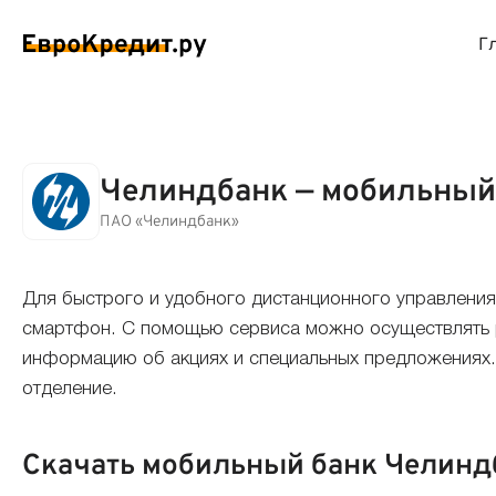
Г
ймы на карту
Займы без проверок
Виртуальные креди
Накоп
Челиндбанк — мобильный
спресс займы
Займы без процентов
Лучшие кредитные
Вклад
ПАО «Челиндбанк»
ймы без отказа
Мгновенные займы
Кредитные карты с
Вклад
Для быстрого и удобного дистанционного управления
смартфон. С помощью сервиса можно осуществлять р
ймы с плохой КИ
Лучшие займы
Кредитные карты б
С еже
информацию об акциях и специальных предложениях. 
отделение.
вые займы
Долгосрочные займы
Беспроцентные кр
Вклад
Скачать мобильный банк Челинд
ймы до зарплаты
Круглосуточные займы
Кредитные карты с
Вклад