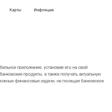
Карты
Инфляция
 продукты
 карты 120 дней без процентов
 на месяц
авитный список продуктов с динамикой цен
карты с 18 лет
онные вклады
карты с доставкой на дом
няемые вклады
бильное приложение, установив его на свой
нковские продукты, а также получать актуальную
 карты с моментальным решением
сложные финансовые задачи, не посещая банковское
 карты без посещения банка