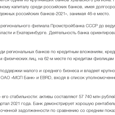
яется одним из крупнейших банков Уральского региона. 
ному капиталу среди российских банков, имея долгосрочн
адежных российских банков-2021», занимая 46-е место.
т регионального филиала Промстройбанка СССР до веду
ласти и Екатеринбурге. Деятельность банка ориентиров
.
ди региональных банков по кредитным вложениям, кред
ам физических лиц, на 62-м месте по кредитам физлицам 
поддержки малого и среднего бизнеса и владеет крупно
с
ОАО «МСП Банк»
и EBRD, входя в список уполномочен
его стабильности: активы составляют 57 740 млн рублей
артал 2021 года. Банк демонстрирует хорошую рентабель
оченной задолженности по сравнению со средним показ