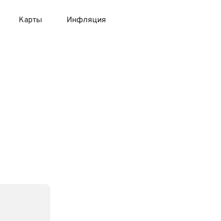
Карты
Инфляция
 продукты
 карты 120 дней без процентов
 на месяц
авитный список продуктов с динамикой цен
карты с 18 лет
онные вклады
карты с доставкой на дом
няемые вклады
 карты с моментальным решением
 карты без посещения банка