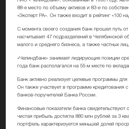
ПАО «Челиндбанк», основанный в 1990 году, явл
88-е место по объему активов и 83-е по собствен
«Эксперт РА». Он также входит в рейтинг «100 н
С момента своего создания банк прошел путь о
насчитывает 47 подразделений в Челябинской об
малого и среднего бизнеса, а также частных лиц
«Челиндбанк» занимает лидирующие позиции сре
года банк располагался на 55-м месте по вклад
Банк активно реализует целевые программы для 
Он также участвует в программе кредитования 
банков-поручителей Банка России.
Финансовые показатели банка свидетельствуют о 
чистая прибыль достигла 880 млн рублей за 3 кв
портфель характеризуется меньшей долей проср