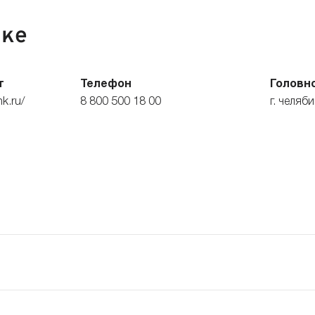
нке
т
Телефон
Головн
k.ru/
8 800 500 18 00
г. челяб