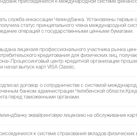
индбанк присоединился к международной системе финансо
ать служба инкассации Челиндбанка. Установлены первые
получила статус принципального члена международной сис
ведение операций с государственными ценными бумагами.
выдана лицензия профессионального участника рынка ценн
требительского кредитования для физических лиц, получа
она».Процессинговый центр кредитной организации прош
и начал выпуск карт VISA Classic.
одписал договор о сотрудничестве с системой международ
оченным банком администрации Челябинской области.Креди
анта перед таможенными органами.
Челиндбанку эквайринговую лицензию на обслуживание карт 
рисоединился к системе страхования вкладов физических 