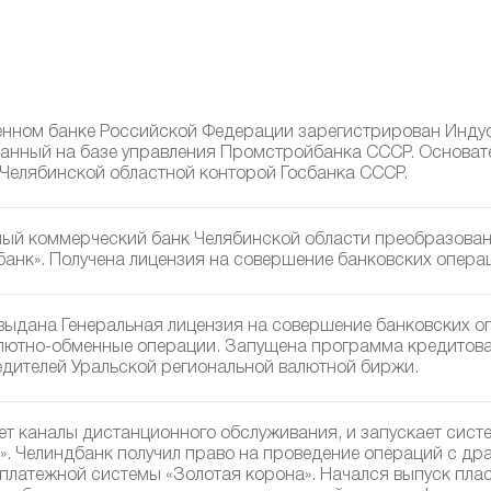
енном банке Российской Федерации зарегистрирован Инду
данный на базе управления Промстройбанка СССР. Основате
Челябинской областной конторой Госбанка СССР.
ый коммерческий банк Челябинской области преобразован
банк». Получена лицензия на совершение банковских опера
выдана Генеральная лицензия на совершение банковских о
лютно-обменные операции. Запущена программа кредитова
едителей Уральской региональной валютной биржи.
ет каналы дистанционного обслуживания, и запускает сист
». Челиндбанк получил право на проведение операций с д
 платежной системы «Золотая корона». Начался выпуск плас