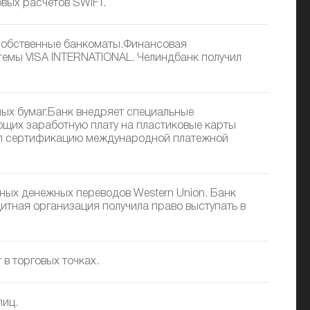
вых расчетов SWIFT.
 собственные банкоматы.Финансовая
темы VISA INTERNATIONAL. Челиндбанк получил
ых бумаг.Банк внедряет специальные
ющих заработную плату на пластиковые карты
ел сертификацию международной платежной
ных денежных переводов Western Union. Банк
тная организация получила право выступать в
в торговых точках.
лиц.