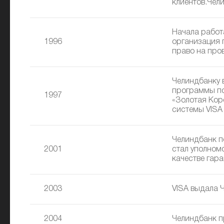
клиентов.Чел
Начала работ
1996
организация 
право на про
Челиндбанку 
программы по
1997
«Золотая Кор
системы VISA 
Челиндбанк п
2001
стал уполном
качестве гар
2003
VISA выдала 
2004
Челиндбанк п