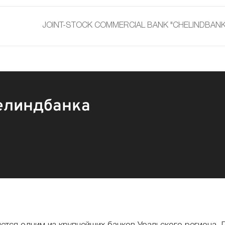
JOINT-STOCK COMMERCIAL BANK "CHELINDBANK" (p
елиндбанка