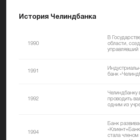
История Челиндбанка
В Государств
1990
области, соз
управлявший 
Индустриальн
1991
банк «Челинд
Челиндбанку 
1992
проводить ва
одним из учр
Банк развива
«Клиент+Банк
1994
стала членом