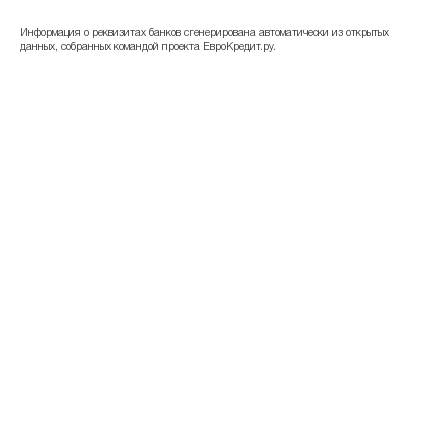
Информация о реквизитах банков сгенерирована автоматически из открытых
данных, собранных командой проекта ЕвроКредит.ру.