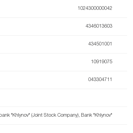
1024300000042
4346013603
434501001
10919075
043304711
bank "Khlynov" (Joint Stock Company), Bank "Khlynov"