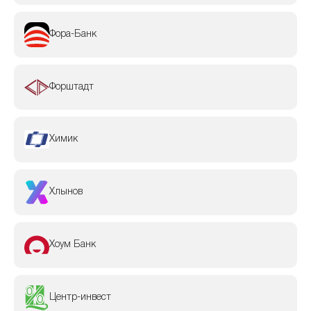
Фора-Банк
Форштадт
Химик
Хлынов
Хоум Банк
Центр-инвест