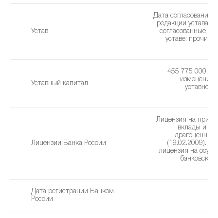
Дата согласования 
редакции устава: 0
Устав
cогласованные из
уставe: прочие 
(1
455 775 000,00 
изменения 
Уставный капитал
уставного 
2
Лицензия на привл
вклады и р
драгоценных
Лицензии Банка России
(19.02.2009). Г
лицензия на осущ
банковских
(0
Дата регистрации Банком
0
России