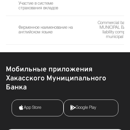
Участие в системе
страхования вкладов
Commercial ban
Фирменное наименование на
MUNICIPAL BANK"
английском языке
liability compa
municipal ba
Мобильные приложения
Хакасского Муниципального
Банка
App Store
Google Play