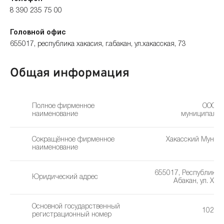
8 390 235 75 00
Головной офис
655017, республика хакасия, г.абакан, ул.хакасская, 73
Общая информация
Полное фирменное
ООО «
наименование
муниципальн
Сокращённое фирменное
Хакасский Муниц
наименование
655017, Республика Х
Юридический адрес
Абакан, ул. Хак
Основной государственный
10219
регистрационный номер