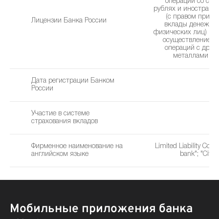
операций со сре
рублях и иностранн
(с правом привл
Лицензии Банка России
вклады денежны
физических лиц) без
осуществление б
операций с дра
металлами (31
Дата регистрации Банком
1
России
Участие в системе
страхования вкладов
Фирменное наименование на
Limited Liability Com
английском языке
bank"; "Cifra
Мобильные приложения банка