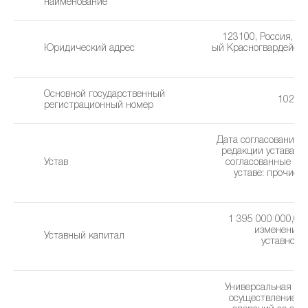
наименование
123100, Россия, г. 
Юридический адрес
ый Красногвардейски
Основной государственный
10265
регистрационный номер
Дата согласования 
редакции устава: 1
Устав
cогласованные из
уставe: прочие 
(1
1 395 000 000,00 
изменения 
Уставный капитал
уставного 
2
Универсальная ли
осуществление б