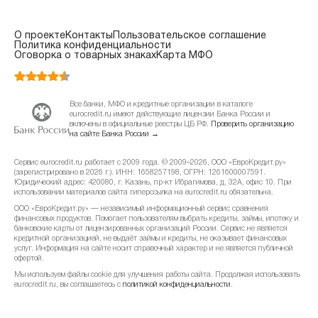
О проекте
Контакты
Пользовательское соглашение
Политика конфиденциальности
Оговорка о товарных знаках
Карта МФО
Все банки, МФО и кредитные организации в каталоге
eurocredit.ru имеют действующие лицензии Банка России и
включены в официальные реестры ЦБ РФ.
Проверить организацию
на сайте Банка России →
Сервис eurocredit.ru работает с 2009 года. © 2009–2026, ООО «ЕвроКредит.ру»
(зарегистрировано в 2026 г.). ИНН: 1658257198, ОГРН: 1261600007591.
Юридический адрес: 420080, г. Казань, пр-кт Ибрагимова, д. 32А, офис 10. При
использовании материалов сайта гиперссылка на eurocredit.ru обязательна.
ООО «ЕвроКредит.ру» — независимый информационный сервис сравнения
финансовых продуктов. Помогает пользователям выбрать кредиты, займы, ипотеку и
банковские карты от лицензированных организаций России. Сервис не является
кредитной организацией, не выдаёт займы и кредиты, не оказывает финансовых
услуг. Информация на сайте носит справочный характер и не является публичной
офертой.
Мы используем файлы cookie для улучшения работы сайта. Продолжая использовать
eurocredit.ru, вы соглашаетесь с
политикой конфиденциальности
.