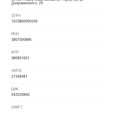
Дзержинского, 29
ОГРН
1023800000245
ИНН
3807000886
КПП
380801001
ОКПО
27268481
БИК
042520840
SWIFT