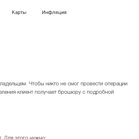
Карты
Инфляция
 продукты
 карты 120 дней без процентов
 на месяц
авитный список продуктов с динамикой цен
карты с 18 лет
онные вклады
карты с доставкой на дом
няемые вклады
ладельцем. Чтобы никто не смог провести операции
деления клиент получает брошюру с подробной
 карты с моментальным решением
 карты без посещения банка
. Для этого нужно: