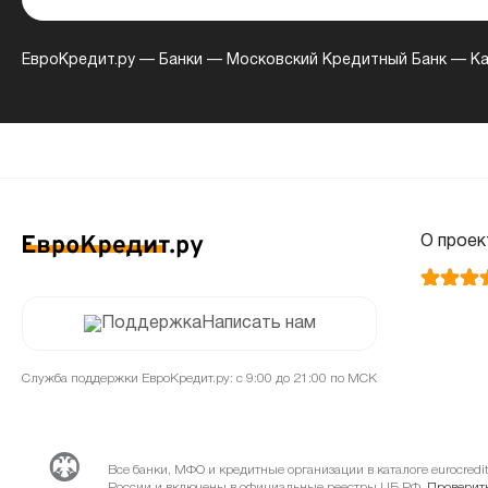
ЕвроКредит.ру
—
Банки
—
Московский Кредитный Банк
—
Ка
О проек
Написать нам
Служба поддержки ЕвроКредит.ру: с 9:00 до 21:00 по МСК
Все банки, МФО и кредитные организации в каталоге eurocred
России и включены в официальные реестры ЦБ РФ.
Проверить