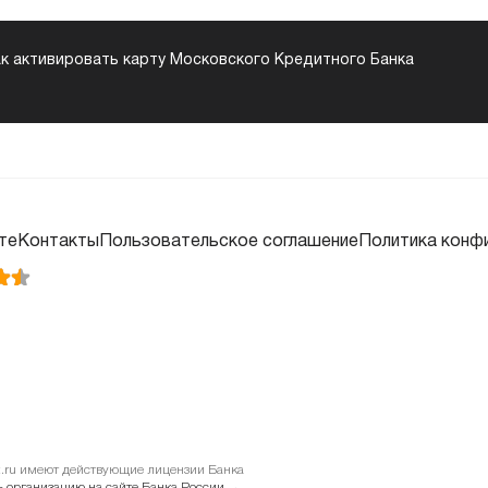
к активировать карту Московского Кредитного Банка
те
Контакты
Пользовательское соглашение
Политика конф
it.ru имеют действующие лицензии Банка
 организацию на сайте Банка России →