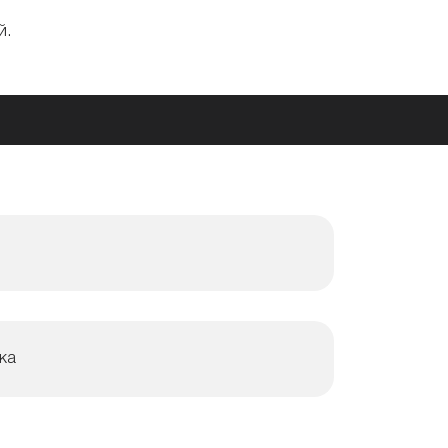
й.
ка