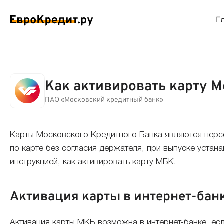
Г
ймы на карту
Займы без проверок
Виртуальные креди
Накоп
Как активировать карту 
спресс займы
Займы без процентов
Лучшие кредитные
Вклад
ПАО «Московский кредитный банк»
ймы без отказа
Мгновенные займы
Кредитные карты с
Вклад
Карты Московского Кредитного Банка являются персо
по карте без согласия держателя, при выпуске уста
ймы с плохой КИ
Лучшие займы
Кредитные карты б
С еже
инструкцией, как активировать карту МБК.
вые займы
Долгосрочные займы
Беспроцентные кр
Вклад
Активация карты в интернет-ба
ймы до зарплаты
Круглосуточные займы
Кредитные карты с
Вклад
Активация карты МКБ возможна в интернет-банке, есл