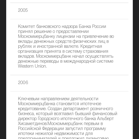
2005
Комитет банковского надзора Банка России
принял решение о предоставлении
Москоммерцбанку лицензии на привлечение во
вклады денежных средств физических лиц в
рублях и иностранной валюте. Кредитная
организация принята в систему страхования
вкладов. Москоммерцбанк начал осуществлять
денежные переводы в международной системе
Western Union.
2006
Ключевым направлением деятельности
Москоммерцбанка становится ипотечное
кредитование. Создан департамент розничного
бизнеса, который возглавил бывший финансовый
директор Городского ипотечного банка Альберт
Хисаметдинов.Москоммерцбанк первым в
Российской Федерации запустил программу
ипотеки нежилой недвижимости для
предпринимателей и предложил лизинговую