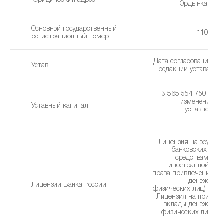
Юридический адрес
Ордынка, д. 
Основной государственный
11077
регистрационный номер
Дата согласования 
Устав
редакции устава: 3
3 565 554 750,00 
изменения 
Уставный капитал
уставного 
0
Лицензия на осущ
банковских оп
средствами в
иностранной ва
права привлечения 
денежных
Лицензии Банка России
физических лиц) (17
Лицензия на привл
вклады денежны
физических лиц в