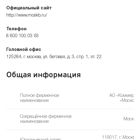
Официальный сайт
http://www.moskb.ru/
Телефон
8 800 100 03 63
Головной офис
125284, г. москва, ул. беговая, д. 3, стр. 1, эт. 22
Общая информация
Полное фирменное
АО «Коммерче
наименование
«Москомм
Сокращённое фирменное
Моском
наименование
119017, г. Москва,