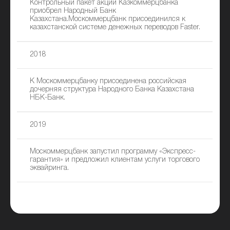
Контрольный пакет акций Казкоммерцбанка
приобрел Народный Банк
Казахстана.Москоммерцбанк присоединился к
казахстанской системе денежных переводов Faster.
2018
К Москоммерцбанку присоединена российская
дочерняя структура Народного Банка Казахстана
НБК-Банк.
2019
Москоммерцбанк запустил программу «Экспресс-
гарантия» и предложил клиентам услуги торгового
эквайринга.