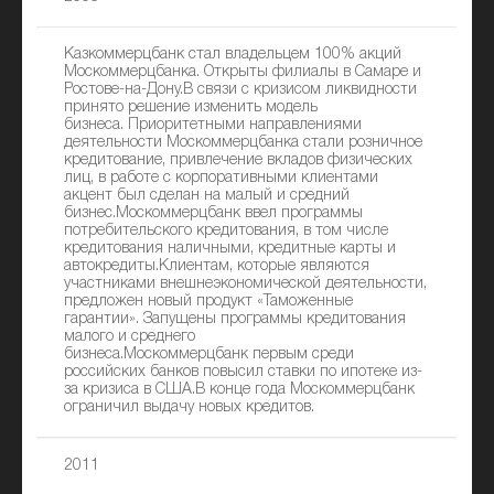
Казкоммерцбанк стал владельцем 100% акций
Москоммерцбанка. Открыты филиалы в Самаре и
Ростове-на-Дону.В связи с кризисом ликвидности
принято решение изменить модель
бизнеса. Приоритетными направлениями
деятельности Москоммерцбанка стали розничное
кредитование, привлечение вкладов физических
лиц, в работе с корпоративными клиентами
акцент был сделан на малый и средний
бизнес.Москоммерцбанк ввел программы
потребительского кредитования, в том числе
кредитования наличными, кредитные карты и
автокредиты.Клиентам, которые являются
участниками внешнеэкономической деятельности,
предложен новый продукт «Таможенные
гарантии». Запущены программы кредитования
малого и среднего
бизнеса.Москоммерцбанк первым среди
российских банков повысил ставки по ипотеке из-
за кризиса в США.В конце года Москоммерцбанк
ограничил выдачу новых кредитов.
2011