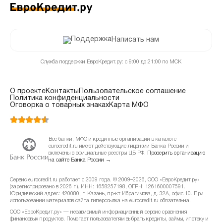
Написать нам
Служба поддержки ЕвроКредит.ру: с 9:00 до 21:00 по МСК
О проекте
Контакты
Пользовательское соглашение
Политика конфиденциальности
Оговорка о товарных знаках
Карта МФО
Все банки, МФО и кредитные организации в каталоге
eurocredit.ru имеют действующие лицензии Банка России и
включены в официальные реестры ЦБ РФ.
Проверить организацию
на сайте Банка России →
Сервис eurocredit.ru работает с 2009 года. © 2009–2026, ООО «ЕвроКредит.ру»
(зарегистрировано в 2026 г.). ИНН: 1658257198, ОГРН: 1261600007591.
Юридический адрес: 420080, г. Казань, пр-кт Ибрагимова, д. 32А, офис 10. При
использовании материалов сайта гиперссылка на eurocredit.ru обязательна.
ООО «ЕвроКредит.ру» — независимый информационный сервис сравнения
финансовых продуктов. Помогает пользователям выбрать кредиты, займы, ипотеку и