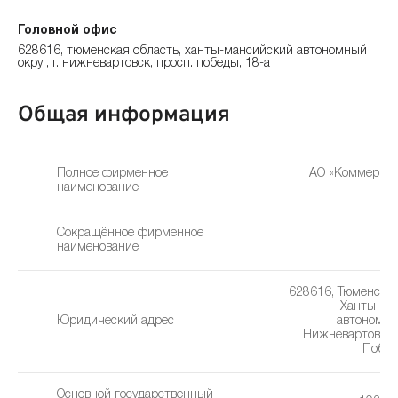
Головной офис
628616, тюменская область, ханты-мансийский автономный
округ, г. нижневартовск, просп. победы, 18-а
Общая информация
Полное фирменное
АО «Коммерчес
наименование
Сокращённое фирменное
наименование
628616, Тюменская
Ханты-Ма
Юридический адрес
автономный
Нижневартовск,
Побед
Основной государственный