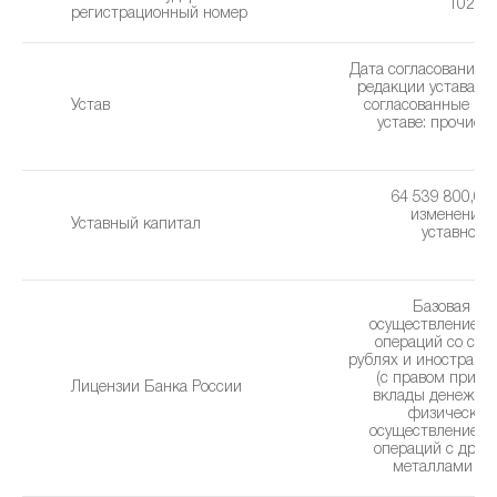
10286
регистрационный номер
Дата согласования 
редакции устава: 2
Устав
cогласованные из
уставe: прочие 
(1
64 539 800,00 
изменения 
Уставный капитал
уставного 
2
Базовая ли
осуществление б
операций со сре
рублях и иностранн
(с правом привл
Лицензии Банка России
вклады денежны
физических 
осуществление б
операций с дра
металлами (26