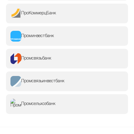
ПроКоммерцБанк
Проминвестбанк
Промсвязьбанк
Промсвязьинвестбанк
Промсельхозбанк