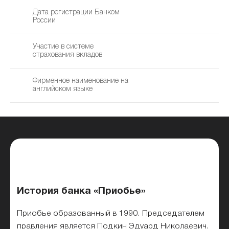
Дата регистрации Банком
2
России
Участие в системе
страхования вкладов
Фирменное наименование на
английском языке
История банка «Приобье»
Приобье образованный в 1990. Председателем
правления является Подкин Эдуард Николаевич.