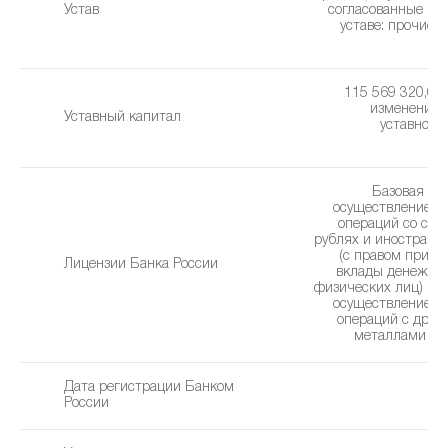
Устав
cогласованные из
уставe: прочие 
(0
115 569 320,00 
изменения 
Уставный капитал
уставного 
1
Базовая ли
осуществление б
операций со сре
рублях и иностранн
(с правом привл
Лицензии Банка России
вклады денежны
физических лиц) без
осуществление б
операций с дра
металлами (08
Дата регистрации Банком
0
России