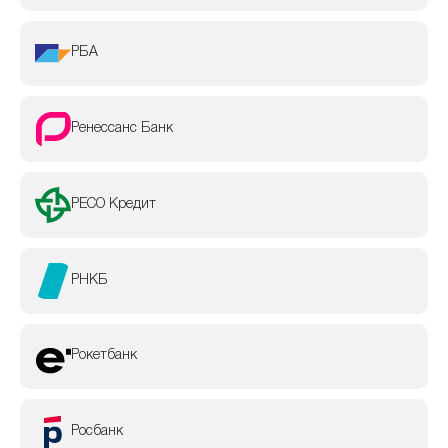
РБА
Ренессанс Банк
РЕСО Кредит
РНКБ
Рокетбанк
Росбанк