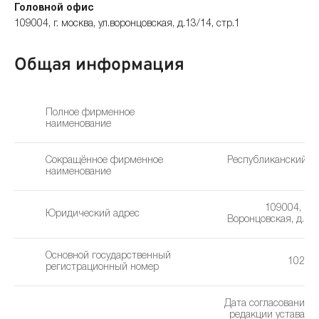
Головной офис
109004, г. москва, ул.воронцовская, д.13/14, стр.1
Общая информация
Полное фирменное
наименование
Сокращённое фирменное
Республиканский К
наименование
109004, г. М
Юридический адрес
Воронцовская, д. 13
Основной государственный
10277
регистрационный номер
Дата согласования 
редакции устава: 1