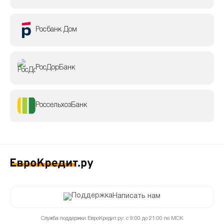
Росбанк Дом
РосДорБанк
РоссельхозБанк
Написать нам
Служба поддержки ЕвроКредит.ру: с 9:00 до 21:00 по МСК