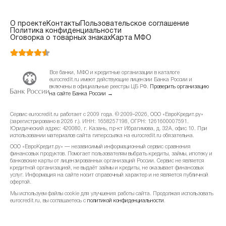
О проекте
Контакты
Пользовательское соглашение
Политика конфиденциальности
Оговорка о товарных знаках
Карта МФО
Все банки, МФО и кредитные организации в каталоге
eurocredit.ru имеют действующие лицензии Банка России и
включены в официальные реестры ЦБ РФ.
Проверить организацию
на сайте Банка России →
Сервис eurocredit.ru работает с 2009 года. © 2009–2026, ООО «ЕвроКредит.ру»
(зарегистрировано в 2026 г.). ИНН: 1658257198, ОГРН: 1261600007591.
Юридический адрес: 420080, г. Казань, пр-кт Ибрагимова, д. 32А, офис 10. При
использовании материалов сайта гиперссылка на eurocredit.ru обязательна.
ООО «ЕвроКредит.ру» — независимый информационный сервис сравнения
финансовых продуктов. Помогает пользователям выбрать кредиты, займы, ипотеку и
банковские карты от лицензированных организаций России. Сервис не является
кредитной организацией, не выдаёт займы и кредиты, не оказывает финансовых
услуг. Информация на сайте носит справочный характер и не является публичной
офертой.
Мы используем файлы cookie для улучшения работы сайта. Продолжая использовать
eurocredit.ru, вы соглашаетесь с
политикой конфиденциальности
.