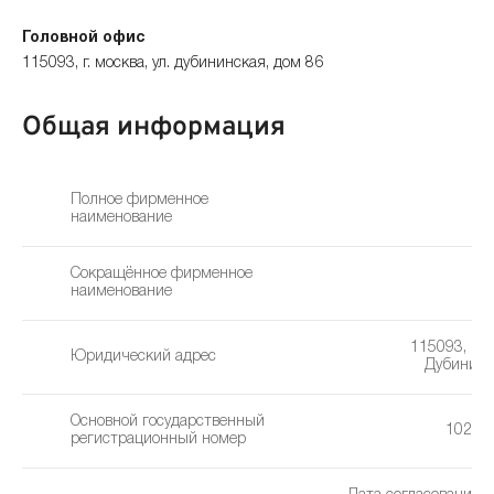
Головной офис
115093, г. москва, ул. дубининская, дом 86
Общая информация
Полное фирменное
наименование
Сокращённое фирменное
Ро
наименование
115093, г. М
Юридический адрес
Дубининск
Основной государственный
10277
регистрационный номер