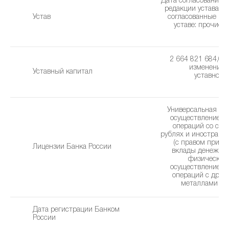
Дата согласования 
редакции устава: 0
Устав
cогласованные из
уставe: прочие 
(0
2 664 821 684,00 
изменения 
Уставный капитал
уставного 
1
Универсальная ли
осуществление б
операций со сре
рублях и иностранн
(с правом привл
Лицензии Банка России
вклады денежны
физических 
осуществление б
операций с дра
металлами (26
Дата регистрации Банком
2
России