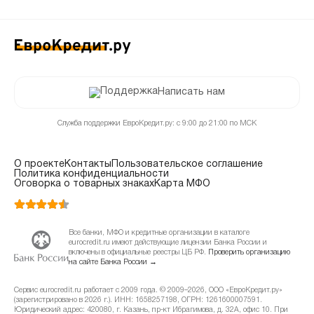
Написать нам
Служба поддержки ЕвроКредит.ру: с 9:00 до 21:00 по МСК
О проекте
Контакты
Пользовательское соглашение
Политика конфиденциальности
Оговорка о товарных знаках
Карта МФО
Все банки, МФО и кредитные организации в каталоге
eurocredit.ru имеют действующие лицензии Банка России и
включены в официальные реестры ЦБ РФ.
Проверить организацию
на сайте Банка России →
Сервис eurocredit.ru работает с 2009 года. © 2009–2026, ООО «ЕвроКредит.ру»
(зарегистрировано в 2026 г.). ИНН: 1658257198, ОГРН: 1261600007591.
Юридический адрес: 420080, г. Казань, пр-кт Ибрагимова, д. 32А, офис 10. При