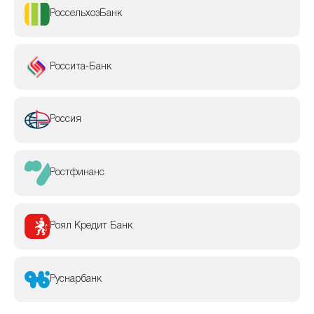
РоссельхозБанк
Россита-Банк
Россия
Ростфинанс
Роял Кредит Банк
Руснарбанк