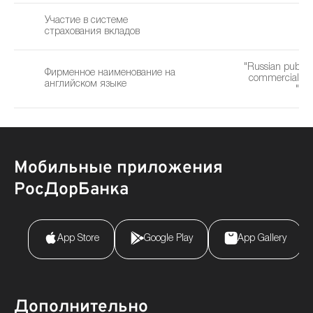
Участие в системе
страхования вкладов
"Russian public 
Фирменное наименование на
commercial ro
английском языке
"Ro
Мобильные приложения
РосДорБанка
App Store
Google Play
App Gallery
Дополнительно