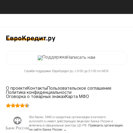
Написать нам
Служба поддержки ЕвроКредит.ру: с 9:00 до 21:00 по МСК
О проекте
Контакты
Пользовательское соглашение
Политика конфиденциальности
Оговорка о товарных знаках
Карта МФО
Все банки, МФО и кредитные организации в каталоге
eurocredit.ru имеют действующие лицензии Банка России и
включены в официальные реестры ЦБ РФ.
Проверить организацию
на сайте Банка России →