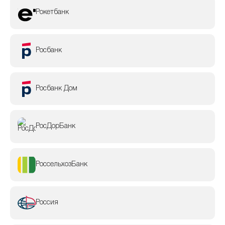
Рокетбанк
Росбанк
Росбанк Дом
РосДорБанк
РоссельхозБанк
Россия