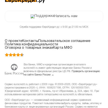
Написать нам
Служба поддержки ЕвроКредит.ру: с 9:00 до 21:00 по МСК
О проекте
Контакты
Пользовательское соглашение
Политика конфиденциальности
Оговорка о товарных знаках
Карта МФО
Все банки, МФО и кредитные организации в каталоге
eurocredit.ru имеют действующие лицензии Банка России и
включены в официальные реестры ЦБ РФ.
Проверить организацию
на сайте Банка России →
Сервис eurocredit.ru работает с 2009 года. © 2009–2026, ООО «ЕвроКредит.ру»
(зарегистрировано в 2026 г.). ИНН: 1658257198, ОГРН: 1261600007591.
Юридический адрес: 420080, г. Казань, пр-кт Ибрагимова, д. 32А, офис 10. При
использовании материалов сайта гиперссылка на eurocredit.ru обязательна.
ООО «ЕвроКредит.ру» — независимый информационный сервис сравнения
финансовых продуктов. Помогает пользователям выбрать кредиты, займы, ипотеку и
банковские карты от лицензированных организаций России. Сервис не является