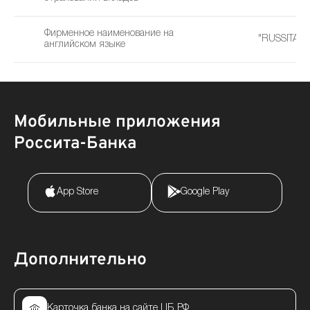
Фирменное наименование на
"RUSSITABA
английском языке
Мобильные приложения
Россита-Банка
App Store
Google Play
Дополнительно
Карточка банка на сайте ЦБ РФ