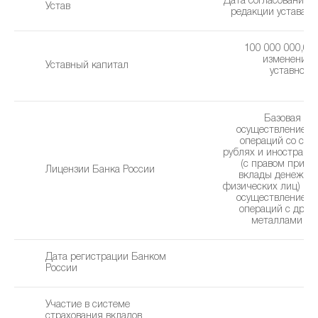
Дата согласования 
Устав
редакции устава: 1
100 000 000,00 
изменения 
Уставный капитал
уставного 
0
Базовая ли
осуществление б
операций со сре
рублях и иностранн
(с правом привл
Лицензии Банка России
вклады денежны
физических лиц) без
осуществление б
операций с дра
металлами (20
Дата регистрации Банком
2
России
Участие в системе
страхования вкладов