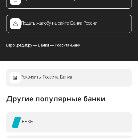
Подать жалобу на сайте Банка России
ЕвроКредит.ру
—
Банки
—
Россита-Банк
Реквизиты Россита-Банка
Другие популярные банки
РНКБ