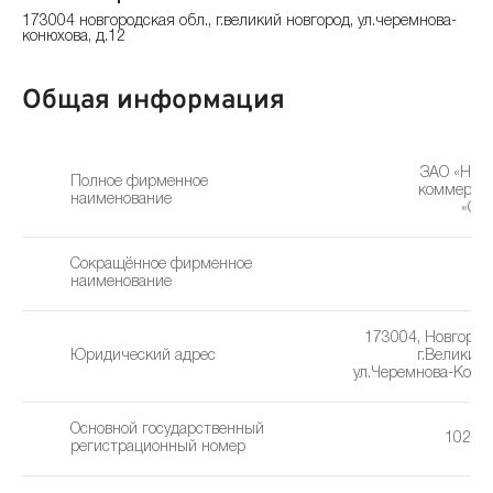
173004 новгородская обл., г.великий новгород, ул.черемнова-
конюхова, д.12
Общая информация
ЗАО «Нов
Полное фирменное
коммерче
наименование
«Сл
Сокращённое фирменное
Сл
наименование
173004, Новгородс
Юридический адрес
г.Великий 
ул.Черемнова-Конюх
Основной государственный
10253
регистрационный номер