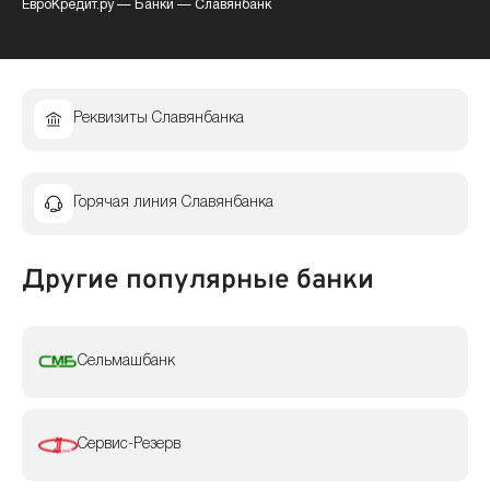
ЕвроКредит.ру
—
Банки
—
Славянбанк
Реквизиты Славянбанка
Горячая линия Славянбанка
Другие популярные банки
Сельмашбанк
Сервис-Резерв