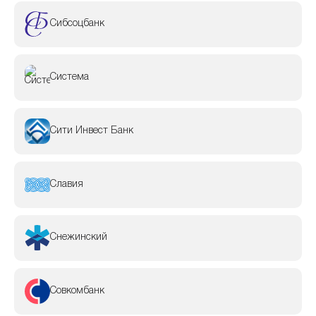
Сибсоцбанк
Система
Сити Инвест Банк
Славия
Снежинский
Совкомбанк