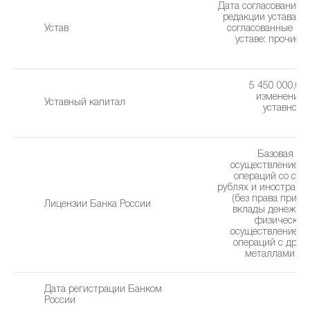
Дата согласования 
редакции устава: 2
Устав
cогласованные из
уставe: прочие 
(2
5 450 000,00 
изменения 
Уставный капитал
уставного 
1
Базовая ли
осуществление б
операций со сре
рублях и иностранн
(без права привл
Лицензии Банка России
вклады денежны
физических 
осуществление б
операций с дра
металлами (06
Дата регистрации Банком
1
России