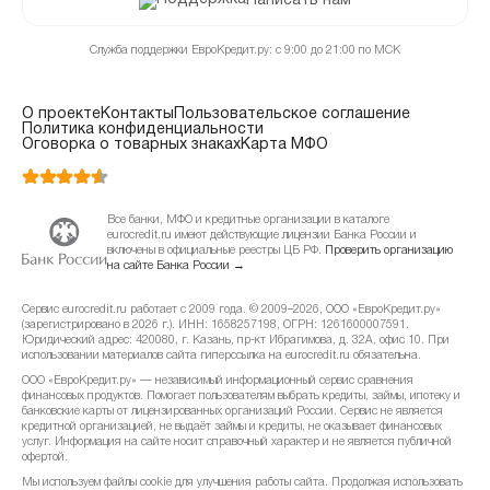
Написать нам
Служба поддержки ЕвроКредит.ру: с 9:00 до 21:00 по МСК
О проекте
Контакты
Пользовательское соглашение
Политика конфиденциальности
Оговорка о товарных знаках
Карта МФО
Все банки, МФО и кредитные организации в каталоге
eurocredit.ru имеют действующие лицензии Банка России и
включены в официальные реестры ЦБ РФ.
Проверить организацию
на сайте Банка России →
Сервис eurocredit.ru работает с 2009 года. © 2009–2026, ООО «ЕвроКредит.ру»
(зарегистрировано в 2026 г.). ИНН: 1658257198, ОГРН: 1261600007591.
Юридический адрес: 420080, г. Казань, пр-кт Ибрагимова, д. 32А, офис 10. При
использовании материалов сайта гиперссылка на eurocredit.ru обязательна.
ООО «ЕвроКредит.ру» — независимый информационный сервис сравнения
финансовых продуктов. Помогает пользователям выбрать кредиты, займы, ипотеку и
банковские карты от лицензированных организаций России. Сервис не является
кредитной организацией, не выдаёт займы и кредиты, не оказывает финансовых
услуг. Информация на сайте носит справочный характер и не является публичной
офертой.
Мы используем файлы cookie для улучшения работы сайта. Продолжая использовать