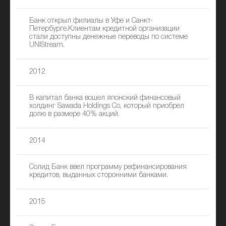
Банк открыл филиалы в Уфе и Санкт-
Петербурге.Клиентам кредитной организации
стали доступны денежные переводы по системе
UNIStream.
2012
В капитал банка вошел японский финансовый
холдинг Sawada Holdings Co, который приобрел
долю в размере 40% акций.
2014
Солид Банк ввел программу рефинансирования
кредитов, выданных сторонними банками.
2015