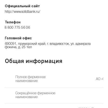
Официальный сайт
http://www.solidbank.ru/
Телефон
8 800 775 56 06
Головной офис
690091, приморский край, г. владивосток, ул. адмирала
фокина, д. 25 тел
Общая информация
Полное фирменное
АО «Со
наименование
Сокращённое фирменное
Со
наименование