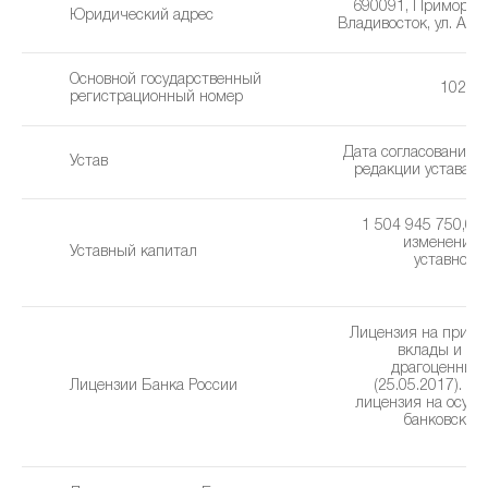
690091, Приморский
Юридический адрес
Владивосток, ул. Але
Основной государственный
10241
регистрационный номер
Дата согласования 
Устав
редакции устава: 2
1 504 945 750,00 
изменения 
Уставный капитал
уставного 
2
Лицензия на привл
вклады и р
драгоценных
Лицензии Банка России
(25.05.2017). Г
лицензия на осущ
банковских
(2