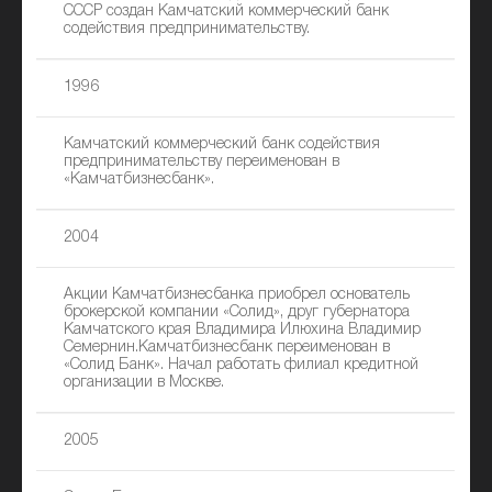
СССР создан Камчатский коммерческий банк
содействия предпринимательству.
1996
Камчатский коммерческий банк содействия
предпринимательству переименован в
«Камчатбизнесбанк».
2004
Акции Камчатбизнесбанка приобрел основатель
брокерской компании «Солид», друг губернатора
Камчатского края Владимира Илюхина Владимир
Семернин.Камчатбизнесбанк переименован в
«Солид Банк». Начал работать филиал кредитной
организации в Москве.
2005