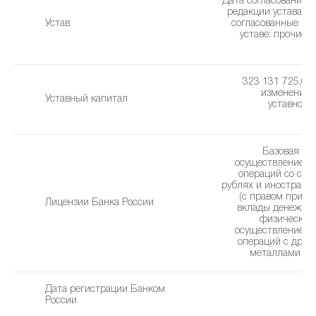
Дата согласования 
редакции устава: 1
Устав
cогласованные из
уставe: прочие 
(2
323 131 725,00 
изменения 
Уставный капитал
уставного 
0
Базовая ли
осуществление б
операций со сре
рублях и иностранн
(с правом привл
Лицензии Банка России
вклады денежны
физических 
осуществление б
операций с дра
металлами (01
Дата регистрации Банком
1
России