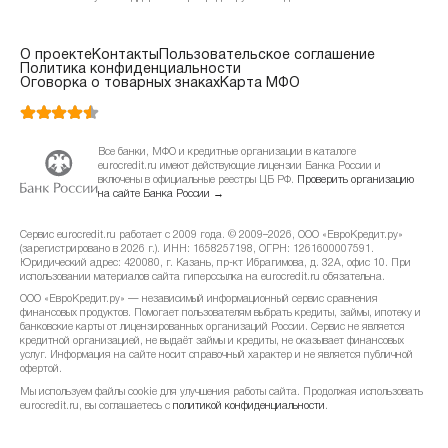
О проекте
Контакты
Пользовательское соглашение
Политика конфиденциальности
Оговорка о товарных знаках
Карта МФО
Все банки, МФО и кредитные организации в каталоге
eurocredit.ru имеют действующие лицензии Банка России и
включены в официальные реестры ЦБ РФ.
Проверить организацию
на сайте Банка России →
Сервис eurocredit.ru работает с 2009 года. © 2009–2026, ООО «ЕвроКредит.ру»
(зарегистрировано в 2026 г.). ИНН: 1658257198, ОГРН: 1261600007591.
Юридический адрес: 420080, г. Казань, пр-кт Ибрагимова, д. 32А, офис 10. При
использовании материалов сайта гиперссылка на eurocredit.ru обязательна.
ООО «ЕвроКредит.ру» — независимый информационный сервис сравнения
финансовых продуктов. Помогает пользователям выбрать кредиты, займы, ипотеку и
банковские карты от лицензированных организаций России. Сервис не является
кредитной организацией, не выдаёт займы и кредиты, не оказывает финансовых
услуг. Информация на сайте носит справочный характер и не является публичной
офертой.
Мы используем файлы cookie для улучшения работы сайта. Продолжая использовать
eurocredit.ru, вы соглашаетесь с
политикой конфиденциальности
.