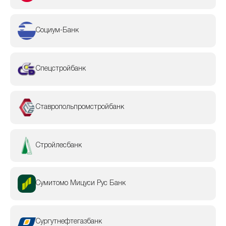
Социум-Банк
Спецстройбанк
Ставропольпромстройбанк
Стройлесбанк
Сумитомо Мицуси Рус Банк
Сургутнефтегазбанк