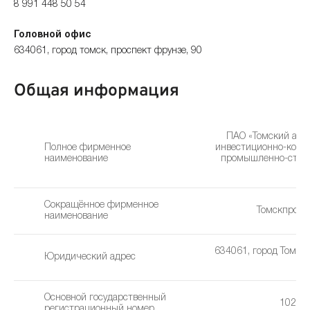
8 991 448 50 54
Головной офис
634061, город томск, проспект фрунзе, 90
Общая информация
ПАО «Томский акц
Полное фирменное
инвестиционно-комм
наименование
промышленно-стро
Сокращённое фирменное
Томскпромс
наименование
634061, город Томск,
Юридический адрес
Ф
Основной государственный
10270
регистрационный номер