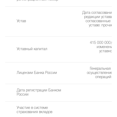
Дата согласования 
редакции устава: 0
Устав
cогласованные из
уставe: прочие 
(1
415 000 000,00 
изменения 
Уставный капитал
уставного 
1
Генеральная ли
Лицензии Банка России
осуществление б
операций (25
Дата регистрации Банком
1
России
Участие в системе
страхования вкладов