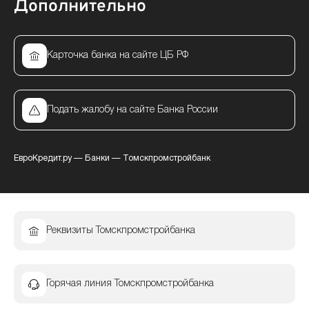
Дополнительно
Карточка банка на сайте ЦБ РФ
Подать жалобу на сайте Банка России
ЕвроКредит.ру
—
Банки
—
Томскпромстройбанк
Реквизиты Томскпромстройбанка
Горячая линия Томскпромстройбанка