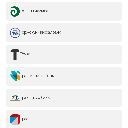
Тольяттихимбанк
Торжокуниверсалбанк
Точка
Транскапиталбанк
Трансстройбанк
Траст