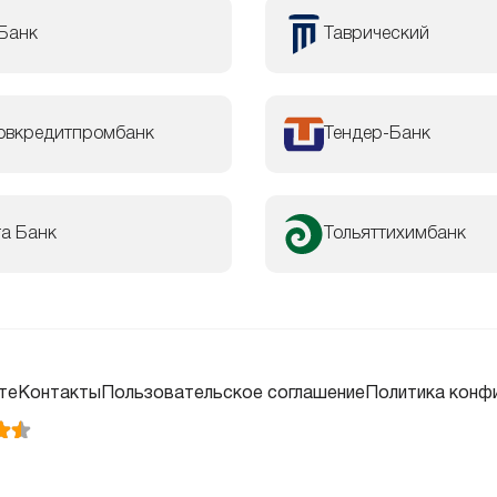
Банк
Таврический
овкредитпромбанк
Тендер-Банк
та Банк
Тольяттихимбанк
те
Контакты
Пользовательское соглашение
Политика конф