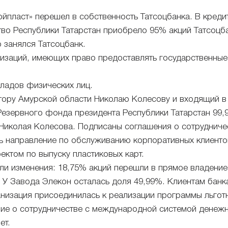
йпласт» перешел в собственность Татсоцбанка. В креди
тво Республики Татарстан приобрело 95% акций Татсоцб
 занялся Татсоцбанк.
низаций, имеющих право предоставлять государственные
кладов физических лиц.
ору Амурской области Николаю Колесову и входящий в 
 Резервного фонда президента Республики Татарстан 99,
 Николая Колесова. Подписаны соглашения о сотрудниче
ь направление по обслуживанию корпоративных клиентов
ектом по выпуску пластиковых карт.
ли изменения: 18,75% акций перешли в прямое владение
. У Завода Элекон осталась доля 49,99%. Клиентам бан
анизация присоединилась к реализации программы льгот
ие о сотрудничестве с международной системой денежн
ет.