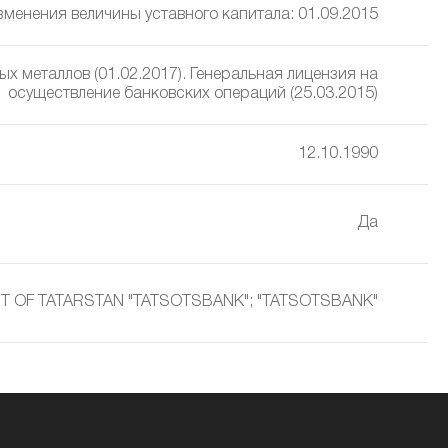
изменения величины уставного капитала: 01.09.2015
х металлов (01.02.2017). Генеральная лицензия на
осуществление банковских операций (25.03.2015)
12.10.1990
Да
T OF TATARSTAN "TATSOTSBANK"; "TATSOTSBANK"