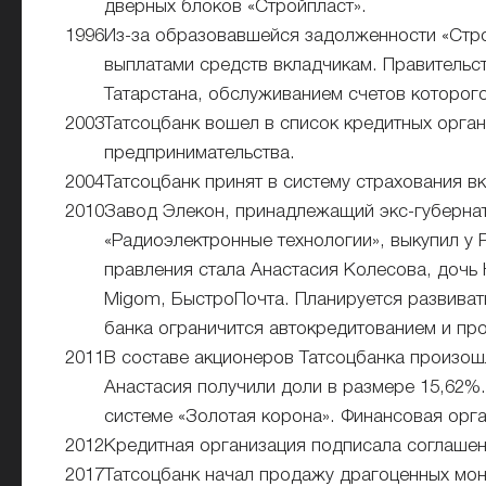
дверных блоков «Стройпласт».
1996
Из-за образовавшейся задолженности «Стро
выплатами средств вкладчикам. Правительс
Татарстана, обслуживанием счетов которого
2003
Татсоцбанк вошел в список кредитных орга
предпринимательства.
2004
Татсоцбанк принят в систему страхования в
2010
Завод Элекон, принадлежащий экс-губернат
«Радиоэлектронные технологии», выкупил у
правления стала Анастасия Колесова, дочь
Migom, БыстроПочта. Планируется развиват
банка ограничится автокредитованием и про
2011
В составе акционеров Татсоцбанка произош
Анастасия получили доли в размере 15,62%
системе «Золотая корона». Финансовая орг
2012
Кредитная организация подписала соглашен
2017
Татсоцбанк начал продажу драгоценных мон