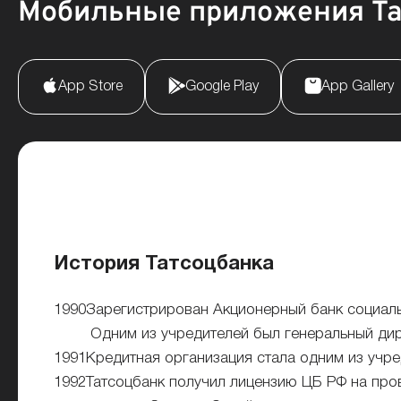
Мобильные приложения Та
App Store
Google Play
App Gallery
История Татсоцбанка
1990
Зарегистрирован Акционерный банк социаль
Одним из учредителей был генеральный дир
1991
Кредитная организация стала одним из учр
1992
Татсоцбанк получил лицензию ЦБ РФ на про