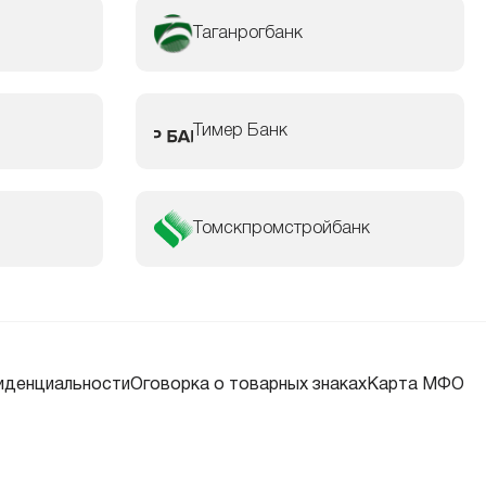
Таганрогбанк
Тимер Банк
Томскпромстройбанк
иденциальности
Оговорка о товарных знаках
Карта МФО