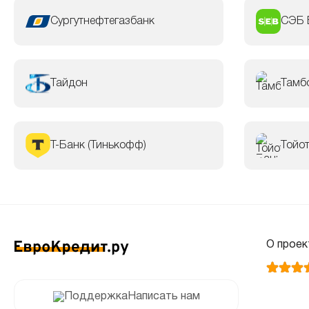
Сургутнефтегазбанк
СЭБ 
Тайдон
Тамб
Т-Банк (Тинькофф)
Тойо
О проек
Написать нам