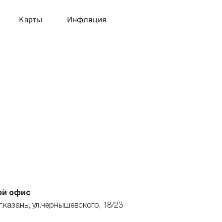
Карты
Инфляция
 продукты
 карты 120 дней без процентов
 на месяц
авитный список продуктов с динамикой цен
карты с 18 лет
онные вклады
карты с доставкой на дом
няемые вклады
 карты с моментальным решением
 карты без посещения банка
ой офис
г.казань, ул.чернышевского, 18/23