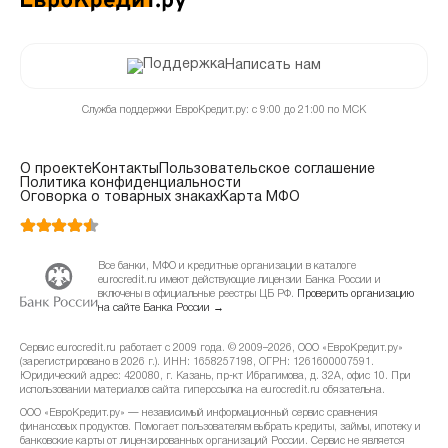
Написать нам
Служба поддержки ЕвроКредит.ру: с 9:00 до 21:00 по МСК
О проекте
Контакты
Пользовательское соглашение
Политика конфиденциальности
Оговорка о товарных знаках
Карта МФО
Все банки, МФО и кредитные организации в каталоге
eurocredit.ru имеют действующие лицензии Банка России и
включены в официальные реестры ЦБ РФ.
Проверить организацию
на сайте Банка России →
Сервис eurocredit.ru работает с 2009 года. © 2009–2026, ООО «ЕвроКредит.ру»
(зарегистрировано в 2026 г.). ИНН: 1658257198, ОГРН: 1261600007591.
Юридический адрес: 420080, г. Казань, пр-кт Ибрагимова, д. 32А, офис 10. При
использовании материалов сайта гиперссылка на eurocredit.ru обязательна.
ООО «ЕвроКредит.ру» — независимый информационный сервис сравнения
финансовых продуктов. Помогает пользователям выбрать кредиты, займы, ипотеку и
банковские карты от лицензированных организаций России. Сервис не является