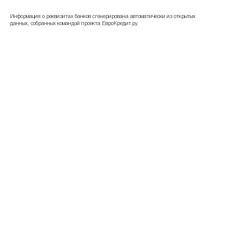
Информация о реквизитах банков сгенерирована автоматически из открытых
данных, собранных командой проекта ЕвроКредит.ру.