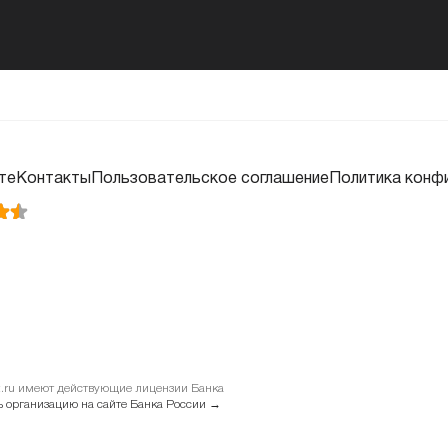
те
Контакты
Пользовательское соглашение
Политика конф
it.ru имеют действующие лицензии Банка
 организацию на сайте Банка России →