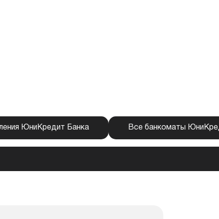
ления ЮниКредит Банка
Все банкоматы ЮниКре