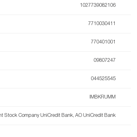
1027739082106
7710030411
770401001
09807247
044525545
IMBKRUMM
nt Stock Company UniCredit Bank, AO UniCredit Bank