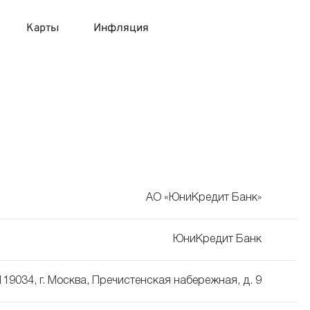
Карты
Инфляция
 продукты
 карты 120 дней без процентов
 на месяц
авитный список продуктов с динамикой цен
карты с 18 лет
онные вклады
карты с доставкой на дом
няемые вклады
АО «ЮниКредит Банк»
 карты с моментальным решением
ЮниКредит Банк
 карты без посещения банка
119034, г. Москва, Пречистенская набережная, д. 9