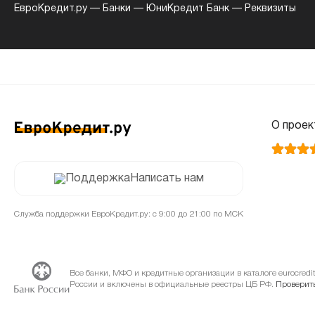
ЕвроКредит.ру
—
Банки
—
ЮниКредит Банк
—
Реквизиты
О проек
Написать нам
Служба поддержки ЕвроКредит.ру: с 9:00 до 21:00 по МСК
Все банки, МФО и кредитные организации в каталоге eurocred
России и включены в официальные реестры ЦБ РФ.
Проверить