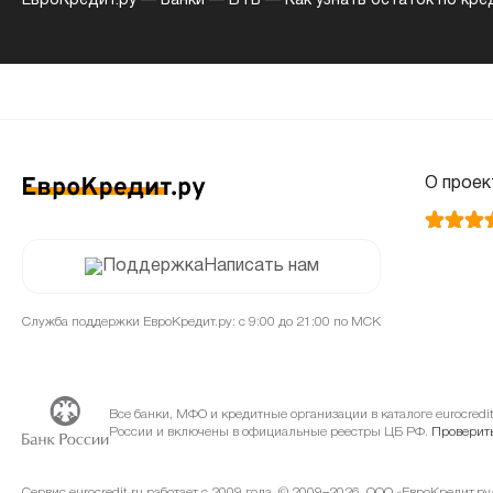
ЕвроКредит.ру
—
Банки
—
ВТБ
—
Как узнать остаток по кре
О проек
Написать нам
Служба поддержки ЕвроКредит.ру: с 9:00 до 21:00 по МСК
Все банки, МФО и кредитные организации в каталоге eurocred
России и включены в официальные реестры ЦБ РФ.
Проверить
Сервис eurocredit.ru работает с 2009 года. © 2009–2026, ООО «ЕвроКредит.р