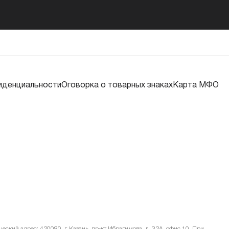
иденциальности
Оговорка о товарных знаках
Карта МФО
ский адрес: 420080, г. Казань, пр-кт Ибрагимова, д. 32А, офис 10. При