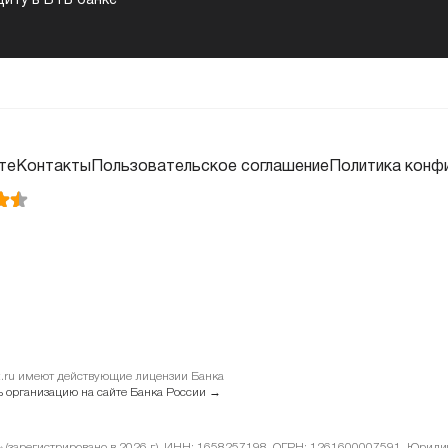
диту в ВТБ банке
те
Контакты
Пользовательское соглашение
Политика конф
it.ru имеют действующие лицензии Банка
 организацию на сайте Банка России →
у» (зарегистрировано в 2026 г.). ИНН: 1658257198, ОГРН: 1261600007591. Юридиче