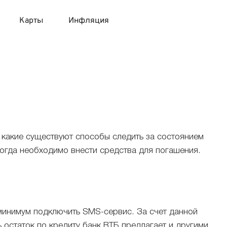
Карты
Инфляция
 продукты
 карты 120 дней без процентов
 на месяц
авитный список продуктов с динамикой цен
карты с 18 лет
онные вклады
карты с доставкой на дом
няемые вклады
, какие существуют способы следить за состоянием
когда необходимо внести средства для погашения.
 карты с моментальным решением
 карты без посещения банка
к минимум подключить SMS-сервис. За счет данной
 остаток по кредиту банк ВТБ предлагает и другими