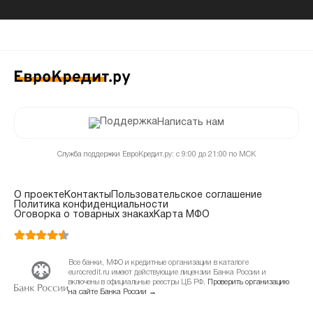
Написать нам
Служба поддержки ЕвроКредит.ру: с 9:00 до 21:00 по МСК
О проекте
Контакты
Пользовательское соглашение
Политика конфиденциальности
Оговорка о товарных знаках
Карта МФО
Все банки, МФО и кредитные организации в каталоге
eurocredit.ru имеют действующие лицензии Банка России и
включены в официальные реестры ЦБ РФ.
Проверить организацию
на сайте Банка России →