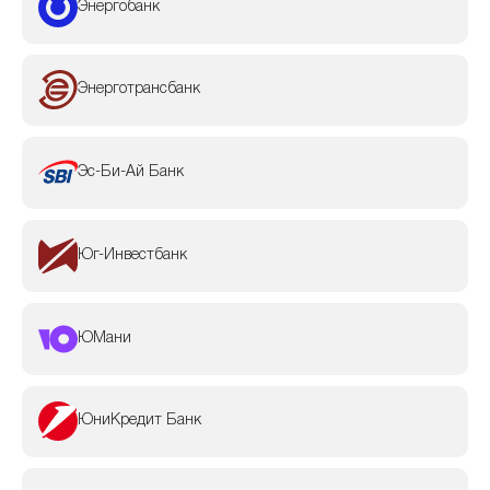
Энергобанк
Энерготрансбанк
Эс-Би-Ай Банк
Юг-Инвестбанк
ЮМани
ЮниКредит Банк