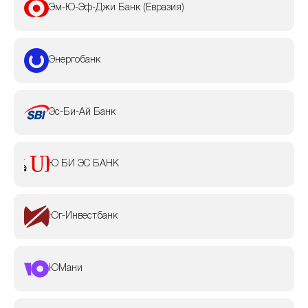
Эм-Ю-Эф-Джи Банк (Евразия)
Энергобанк
Эс-Би-Ай Банк
Ю БИ ЭС БАНК
Юг-Инвестбанк
ЮМани