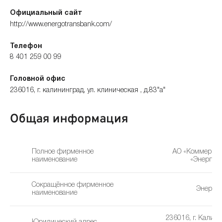
Официальный сайт
http://www.energotransbank.com/
Телефон
8 401 259 00 99
Головной офис
236016, г. калининград, ул. клиническая , д.83"а"
Общая информация
Полное фирменное
АО «Коммерчес
наименование
«Энергот
Сокращённое фирменное
Энерго
наименование
236016, г. Калини