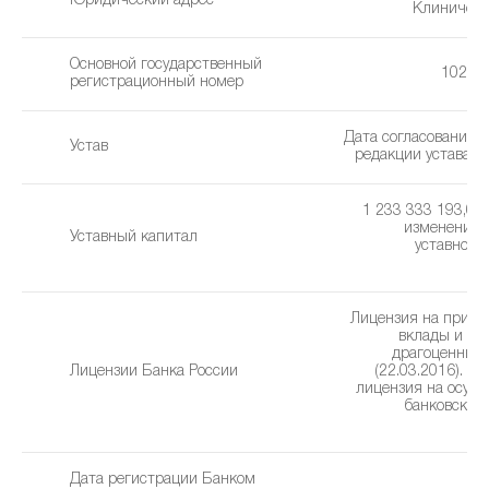
Юридический адрес
Клиническа
Основной государственный
10239
регистрационный номер
Дата согласования 
Устав
редакции устава: 1
1 233 333 193,00 
изменения 
Уставный капитал
уставного 
2
Лицензия на привл
вклады и р
драгоценных
Лицензии Банка России
(22.03.2016). Г
лицензия на осущ
банковских
(2
Дата регистрации Банком
2