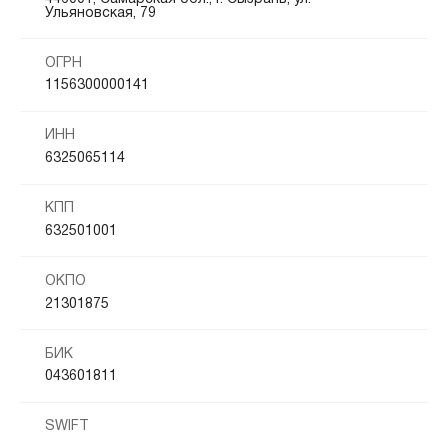
Ульяновская, 79
ОГРН
1156300000141
ИНН
6325065114
КПП
632501001
ОКПО
21301875
БИК
043601811
SWIFT