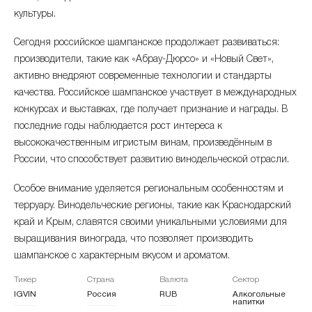
ноябрь 2024
+0.68%
517.13 ₽
культуры.
Сегодня российское шампанское продолжает развиваться:
октябрь 2024
+1.18%
513.66 ₽
производители, такие как «Абрау-Дюрсо» и «Новый Свет»,
сентябрь 2024
+0.79%
активно внедряют современные технологии и стандарты
507.65 ₽
качества. Российское шампанское участвует в международных
август 2024
+0.94%
503.68 ₽
конкурсах и выставках, где получает признание и награды. В
последние годы наблюдается рост интереса к
июль 2024
+1.25%
498.97 ₽
высококачественным игристым винам, произведённым в
России, что способствует развитию винодельческой отрасли.
июнь 2024
+1.61%
492.79 ₽
Особое внимание уделяется региональным особенностям и
май 2024
+0.98%
484.97 ₽
терруару. Винодельческие регионы, такие как Краснодарский
край и Крым, славятся своими уникальными условиями для
апрель 2024
+0.31%
480.25 ₽
выращивания винограда, что позволяет производить
шампанское с характерным вкусом и ароматом.
март 2024
+0.8%
478.75 ₽
Тикер
Страна
Валюта
Сектор
IGVIN
Россия
RUB
Алкогольные
февраль 2024
+0.44%
474.93 ₽
напитки