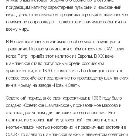
уникальным методом вторичного брожения в бутылке,
сентябрь 2025
+0.68%
590.71 ₽
придающим напитку характерные пузырьки и изысканный
вкус. Давно став символом праздника и роскоши, шампанское
август 2025
+0.13%
586.73 ₽
неизменно сопровождает торжества и значимые события по
июль 2025
+0.6%
всему миру.
585.95 ₽
В России шампанское занимает особое место в культуре и
июнь 2025
-0.94%
582.45 ₽
традициях. Первые упоминания о нём относятся к XVIII веку,
когда Пётр I привёз этот напиток из Европы. В XIX веке
май 2025
+0.99%
587.96 ₽
шампанское стало популярным среди российской
апрель 2025
+1.38%
аристократии, и в 1870-х годах князь Лев Голицын основал
582.17 ₽
первое российское предприятие по производству шампанских
март 2025
+1.09%
вин в Крыму, на заводе «Новый Свет».
574.22 ₽
Советский период внёс свои коррективы: в 1936 году было
февраль 2025
+7.63%
568.02 ₽
создано «Советское шампанское», производимое массово и
январь 2025
+1.84%
ставшее доступным для широких слоёв населения. Этот
527.74 ₽
напиток, изготовленный по ускоренной технологии, стал
декабрь 2024
+0.21%
неотъемлемой частью новогодних и праздничных застолий в
518.22 ₽
СССР, что сделало шампанское важным элементом советской