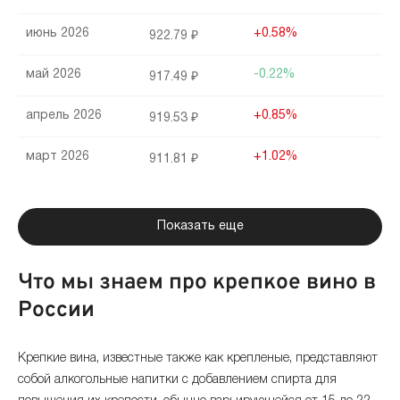
июнь 2026
+0.58%
922.79 ₽
май 2026
-0.22%
917.49 ₽
апрель 2026
+0.85%
919.53 ₽
март 2026
+1.02%
911.81 ₽
февраль 2026
+0.91%
902.64 ₽
Показать еще
январь 2026
-6.11%
894.46 ₽
Что мы знаем про крепкое вино в
декабрь 2025
+1.35%
952.63 ₽
России
ноябрь 2025
+0.31%
939.93 ₽
Крепкие вина, известные также как крепленые, представляют
октябрь 2025
+0.13%
937.07 ₽
собой алкогольные напитки с добавлением спирта для