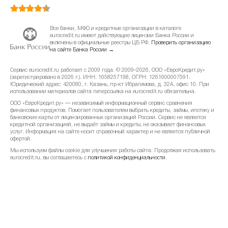
март 2023
+0.75%
707.79 ₽
Все банки, МФО и кредитные организации в каталоге
eurocredit.ru имеют действующие лицензии Банка России и
февраль 2023
+0.45%
включены в официальные реестры ЦБ РФ.
Проверить организацию
702.52 ₽
на сайте Банка России →
январь 2023
+2.63%
699.4 ₽
Сервис eurocredit.ru работает с 2009 года. © 2009–2026, ООО «ЕвроКредит.ру»
(зарегистрировано в 2026 г.). ИНН: 1658257198, ОГРН: 1261600007591.
Юридический адрес: 420080, г. Казань, пр-кт Ибрагимова, д. 32А, офис 10. При
декабрь 2022
+0.1%
681.46 ₽
использовании материалов сайта гиперссылка на eurocredit.ru обязательна.
ООО «ЕвроКредит.ру» — независимый информационный сервис сравнения
финансовых продуктов. Помогает пользователям выбрать кредиты, займы, ипотеку и
ноябрь 2022
-0.08%
680.78 ₽
банковские карты от лицензированных организаций России. Сервис не является
кредитной организацией, не выдаёт займы и кредиты, не оказывает финансовых
услуг. Информация на сайте носит справочный характер и не является публичной
октябрь 2022
+0.3%
681.32 ₽
офертой.
Мы используем файлы cookie для улучшения работы сайта. Продолжая использовать
eurocredit.ru, вы соглашаетесь с
политикой конфиденциальности
.
сентябрь 2022
-0.06%
679.25 ₽
август 2022
+0.02%
679.64 ₽
июль 2022
+0.56%
679.52 ₽