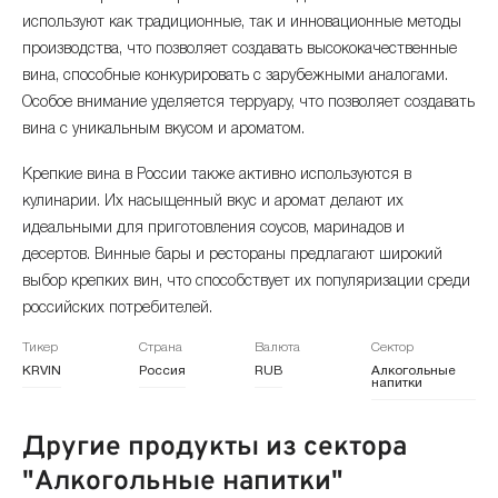
ноябрь 2024
+0.38%
813.12 ₽
используют как традиционные, так и инновационные методы
производства, что позволяет создавать высококачественные
октябрь 2024
+0.6%
810.06 ₽
вина, способные конкурировать с зарубежными аналогами.
Особое внимание уделяется терруару, что позволяет создавать
сентябрь 2024
+1.05%
805.23 ₽
вина с уникальным вкусом и ароматом.
август 2024
+0.55%
796.84 ₽
Крепкие вина в России также активно используются в
кулинарии. Их насыщенный вкус и аромат делают их
июль 2024
+1.1%
792.51 ₽
идеальными для приготовления соусов, маринадов и
десертов. Винные бары и рестораны предлагают широкий
июнь 2024
+0.72%
783.91 ₽
выбор крепких вин, что способствует их популяризации среди
российских потребителей.
май 2024
+0.01%
778.29 ₽
Тикер
Страна
Валюта
Сектор
KRVIN
Россия
RUB
Алкогольные
апрель 2024
+0.81%
778.18 ₽
напитки
март 2024
+0.91%
771.96 ₽
Другие продукты из сектора
"Алкогольные напитки"
февраль 2024
+0.73%
765.01 ₽