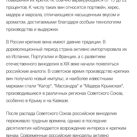
повышения их крепости, обычно варьирующейся от 15 до 22
сентябрь 2025
+0.24%
935.81 ₽
процентов. К числу таких вин относятся портвейн, херес,
мадера и марсала, отличающиеся насыщенным вкусом и
август 2025
+0.13%
933.6 ₽
ароматом, достигаемыми благодаря особым технологиям
июль 2025
+1.25%
производства и выдержки.
932.35 ₽
В России крепкие вина имеют давние традиции. В
июнь 2025
+0.86%
920.81 ₽
дореволюционный период страна активно импортировала их
из Испании, Португалии и Франции, а с развитием
май 2025
+0.83%
912.94 ₽
отечественного виноделия в XIX веке начали появляться
апрель 2025
+1.18%
российские аналоги. В советское время производство крепких
905.4 ₽
вин получило новый импульс, и наиболее известными
март 2025
+1.48%
марками стали "Кагор", "Массандра" и "Мадера Крымская",
894.88 ₽
производившиеся в различных регионах Советского Союза,
февраль 2025
+4.47%
881.79 ₽
особенно в Крыму и на Кавказе.
январь 2025
+2.93%
После распада Советского Союза российское виноделие
844.05 ₽
переживало трудные времена, однако в последние
декабрь 2024
+0.85%
десятилетия наблюдается возрождение интереса к крепким
820.06 ₽
винам. Современные российские виноделы активно