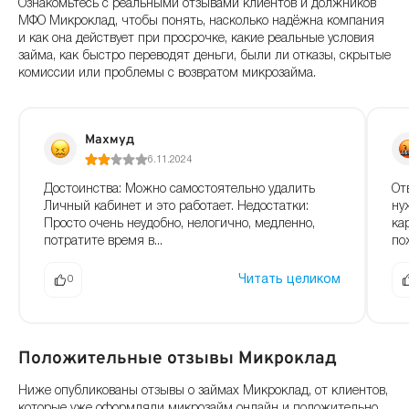
Ознакомьтесь с реальными отзывами клиентов и должников
МФО Микроклад, чтобы понять, насколько надёжна компания
и как она действует при просрочке, какие реальные условия
займа, как быстро переводят деньги, были ли отказы, скрытые
комиссии или проблемы с возвратом микрозайма.
Махмуд
6.11.2024
Достоинства: Можно самостоятельно удалить
От
Личный кабинет и это работает. Недостатки:
ну
Просто очень неудобно, нелогично, медленно,
ка
потратите время в...
по
Читать целиком
0
Положительные отзывы Микроклад
Ниже опубликованы отзывы о займах Микроклад, от клиентов,
которые уже оформляли микрозайм онлайн и положительно