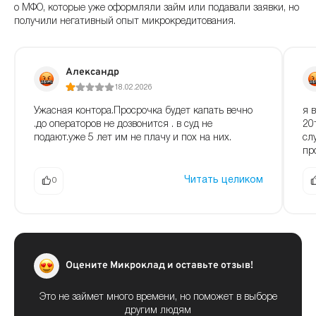
о МФО, которые уже оформляли займ или подавали заявки, но
получили негативный опыт микрокредитования.
Александр
18.02.2026
Ужасная контора.Просрочка будет капать вечно
я 
.до операторов не дозвонится . в суд не
20
подают.уже 5 лет им не плачу и пох на них.
сл
пр
Читать целиком
0
Оцените Микроклад и оставьте отзыв!
Это не займет много времени, но поможет в выборе
другим людям