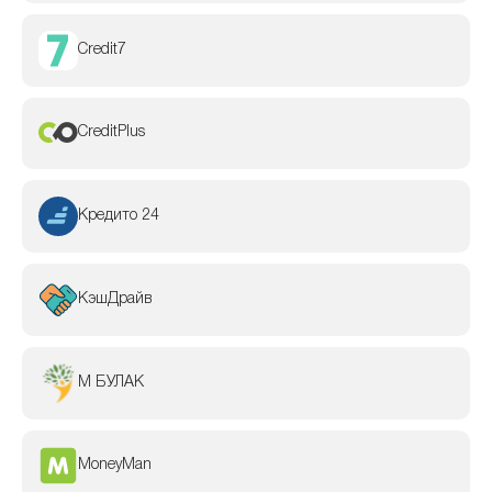
Credit7
CreditPlus
Кредито 24
КэшДрайв
М БУЛАК
MoneyMan