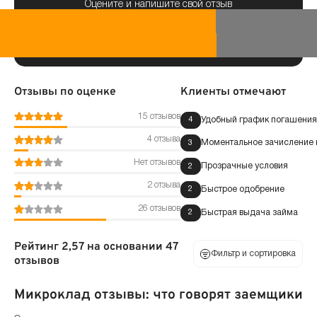
Оцените и напишите свой отзыв
Отзывы по оценке
Клиенты отмечают
15 отзывов
Удобный график погашения
4
4 отзыва
Моментальное зачисление н
3
Нет отзывов
Прозрачные условия
2
2 отзыва
Быстрое одобрение
2
26 отзывов
Быстрая выдача займа
2
Рейтинг 2,57 на основании 47
Фильтр и сортировка
отзывов
Микроклад отзывы: что говорят заемщики
По оценке