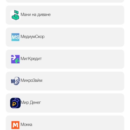
Мани на диване
МедиумСкор
МигКредит
МикроЗайм
Мир Денег
Мокка