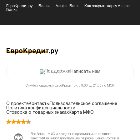
ЕвроКредит.ру
—
Банки
—
Альфа-Банк
—
Как закрыть карту Альфа-
Банка
Написать нам
Служба поддержки ЕвроКредит.ру: с 9:00 до 21:00 по МСК
О проекте
Контакты
Пользовательское соглашение
Политика конфиденциальности
Оговорка о товарных знаках
Карта МФО
Все банки, МФО и кредитные организации в каталоге
eurocredit.ru имеют действующие лицензии Банка России и