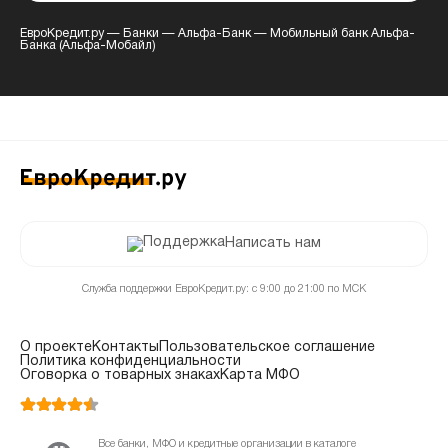
ЕвроКредит.ру
—
Банки
—
Альфа-Банк
—
Мобильный банк Альфа-
Банка (Альфа-Мобайл)
Написать нам
Служба поддержки ЕвроКредит.ру: с 9:00 до 21:00 по МСК
О проекте
Контакты
Пользовательское соглашение
Политика конфиденциальности
Оговорка о товарных знаках
Карта МФО
Все банки, МФО и кредитные организации в каталоге