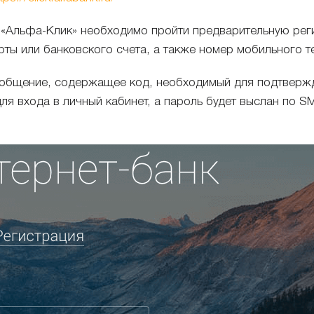
 «Альфа-Клик» необходимо пройти предварительную реги
ты или банковского счета, а также номер мобильного 
сообщение, содержащее код, необходимый для подтвержд
я входа в личный кабинет, а пароль будет выслан по S