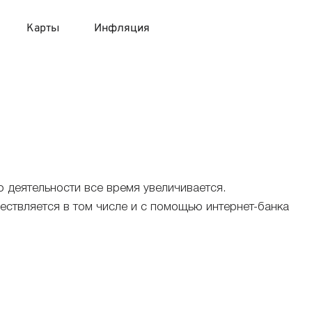
Карты
Инфляция
 продукты
 карты 120 дней без процентов
 на месяц
авитный список продуктов с динамикой цен
карты с 18 лет
онные вклады
карты с доставкой на дом
няемые вклады
о деятельности все время увеличивается.
ествляется в том числе и с помощью интернет-банка
 карты с моментальным решением
 карты без посещения банка