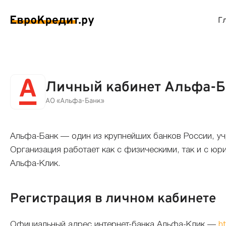
Г
ймы на карту
Займы без проверок
Виртуальные креди
Накоп
Личный кабинет Альфа-Б
спресс займы
Займы без процентов
Лучшие кредитные
Вклад
АО «Альфа-Банк»
ймы без отказа
Мгновенные займы
Кредитные карты с
Вклад
Альфа-Банк — один из крупнейших банков России, учр
Организация работает как с физическими, так и с ю
ймы с плохой КИ
Лучшие займы
Кредитные карты б
С еже
Альфа-Клик.
вые займы
Долгосрочные займы
Беспроцентные кр
Вклад
Регистрация в личном кабинете
ймы до зарплаты
Круглосуточные займы
Кредитные карты с
Вклад
Официальный адрес интернет-банка Альфа-Клик —
ht