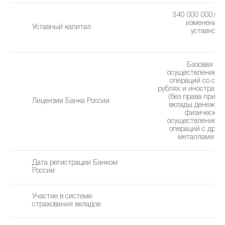
340 000 000,00 
изменения 
Уставный капитал
уставного 
2
Базовая ли
осуществление б
операций со сре
рублях и иностранн
(без права привл
Лицензии Банка России
вклады денежны
физических 
осуществление б
операций с дра
металлами (12
Дата регистрации Банком
2
России
Участие в системе
страхования вкладов