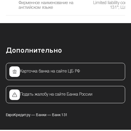
Фирменное наименование на
Limited liability com
английском языке
131"; LLC 
Дополнительно
Карточка банка на сайте ЦБ РФ
Подать жалобу на сайте Банка России
ЕвроКредит.ру
—
Банки
—
Банк 131