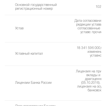
Основной государственный
10277
регистрационный номер
Дата согласования 
редакции устава: 0
Устав
cогласованные из
уставe: прочие 
(0
18 341 596 000,00 
изменения 
Уставный капитал
уставного 
1
Лицензия на привл
вклады и р
драгоценных
Лицензии Банка России
(05.10.2016). Г
лицензия на осущ
банковских
(0