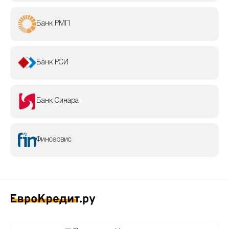
Банк РМП
Банк РСИ
Банк Синара
Финсервис