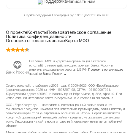
Написать нам
Служба поддержки ЕвроКредит.ру: с 9:00 до 21:00 по МСК
О проекте
Контакты
Пользовательское соглашение
Политика конфиденциальности
Оговорка о товарных знаках
Карта МФО
Все банки, МФО и кредитные организации в каталоге
eurocredit.ru имеют действующие лицензии Банка России и
включены в официальные реестры ЦБ РФ.
Проверить организацию
на сайте Банка России →
Сервис eurocredit.ru работает с 2009 года. © 2009–2026, ООО «ЕвроКредит.ру»
(зарегистрировано в 2026 г.). ИНН: 1658257198, ОГРН: 1261600007591.
Юридический адрес: 420080, г. Казань, пр-кт Ибрагимова, д. 32А, офис 10. При
использовании материалов сайта гиперссылка на eurocredit.ru обязательна.
ООО «ЕвроКредит.ру» — независимый информационный сервис сравнения
финансовых продуктов. Помогает пользователям выбрать кредиты, займы, ипотеку и
банковские карты от лицензированных организаций России. Сервис не является
кредитной организацией, не выдаёт займы и кредиты, не оказывает финансовых
услуг. Информация на сайте носит справочный характер и не является публичной
офертой.
Мы используем файлы cookie для улучшения работы сайта. Продолжая использовать