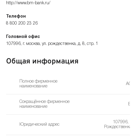
http://www.bm-bank.ru/
Телефон
8 800 200 23 26
Головной офис
107996, г. москва, ул. рождественка, д. 8, стр. 1
Общая информация
Полное фирменное
АО «
наименование
Сокращённое фирменное
Бан
наименование
107996, г. М
Юридический адрес
Рождественка, д.