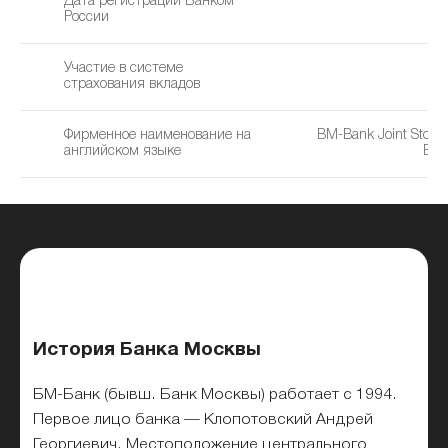
Дата регистрации Банком
1
России
Участие в системе
страхования вкладов
Фирменное наименование на
BM-Bank Joint Stock
английском языке
BM-
История Банка Москвы
БМ-Банк (бывш. Банк Москвы) работает с 1994.
Первое лицо банка — Клопотовский Андрей
Георгиевич. Местоположение центрального