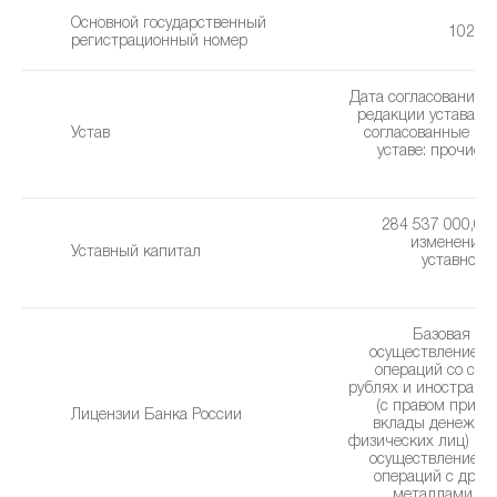
Основной государственный
10238
регистрационный номер
Дата согласования 
редакции устава: 2
Устав
cогласованные из
уставe: прочие 
(1
284 537 000,00 
изменения 
Уставный капитал
уставного 
0
Базовая ли
осуществление б
операций со сре
рублях и иностранн
(с правом привл
Лицензии Банка России
вклады денежны
физических лиц) без
осуществление б
операций с дра
металлами (14